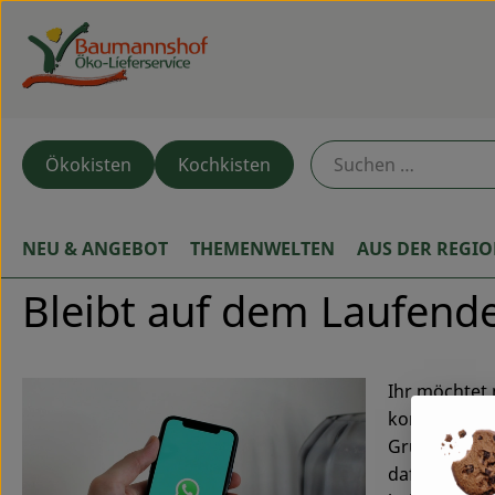
Ökokisten
Kochkisten
NEU & ANGEBOT
THEMENWELTEN
AUS DER REGI
Bleibt auf dem Laufen
Ihr möchtet
kommt in uns
Gruppe nur f
dafür aber a