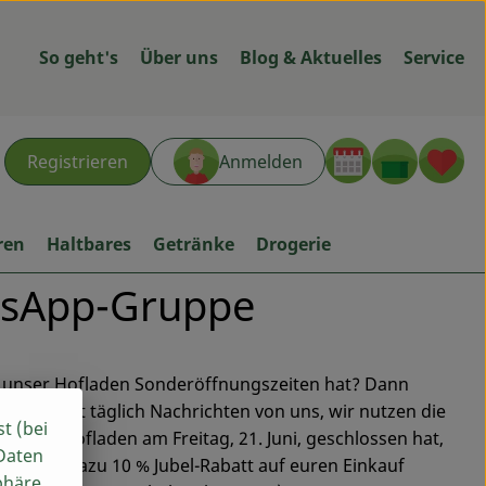
So geht's
Über uns
Blog & Aktuelles
Service
Warenk
L
Registrieren
Anmelden
hen
ren
Haltbares
Getränke
Drogerie
atsApp-Gruppe
unser Hofladen Sonderöffnungszeiten hat? Dann
tet nicht täglich Nachrichten von uns, wir nutzen die
st (bei
s unser Hofladen am Freitag, 21. Juni, geschlossen hat,
 Daten
ihr noch dazu 10 % Jubel-Rabatt auf euren Einkauf
phäre