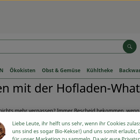
Suc
ON
Ökokisten
Obst & Gemüse
Kühltheke
Backwa
den mit der Hofladen-Wh
 nichts mehr verpassen? Immer Bescheid bekommen, wenn 
ere neue WhatsApp-Gruppe Hofladen. Keine Angst, ihr erhal
Liebe Leute, ihr helft uns sehr, wenn ihr Cookies zulas
ür wichtige Hinweise, die den Hofladen betreffen (z.B., das
uns sind es sogar Bio-Kekse!) und uns somit erlaubt,
m Sonntag, 23. Juni, bei unserem Hoffest geöffnet hat und 
für unser Marketing zu sammeln. Da wir eure Privats