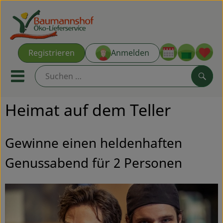
Warenk
Registrieren
Anmelden
Link
Mobiles Menu öffnen oder s
Such
Heimat auf dem Teller
Ökokisten
Kochkisten
Gewinne einen heldenhaften
Genussabend für 2 Personen
NEU & ANGEBOT
THEMENWELTEN
AUS DER REGION