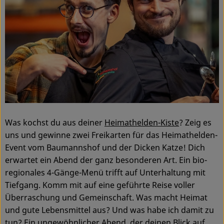
Ökokisten
Obst & Gemüse
Kühltheke
Backwaren
Haltbares
Getränke
Was kochst du aus deiner
Heimathelden-Kiste
? Zeig es
uns und gewinne zwei Freikarten für das Heimathelden-
Drogerie
Event vom Baumannshof und der Dicken Katze! Dich
erwartet ein Abend der ganz besonderen Art. Ein bio-
regionales 4-Gänge-Menü trifft auf Unterhaltung mit
So geht's
Tiefgang. Komm mit auf eine geführte Reise voller
Überraschung und Gemeinschaft. Was macht Heimat
Über uns
und gute Lebensmittel aus? Und was habe ich damit zu
Blog & Aktuelles
tun? Ein ungewöhnlicher Abend, der deinen Blick auf