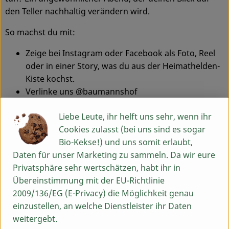
den Teller nachhaltig verändern wird.
Service
So machst du mit:
Zeige bei Instagram oder Facebook als Foto, Reel
oder in einer Story, was du aus der Heimathelden-
Kiste kochst.
Verlinke uns @baumannshof
Das Gewinnspiel läuft bis 16. November 2025.
Liebe Leute, ihr helft uns sehr, wenn ihr
Der/die Gewinner*in wird über
Cookies zulasst (bei uns sind es sogar
Instagram/Facebook benachrichtigt.
Bio-Kekse!) und uns somit erlaubt,
Das Heimathelden-Event findet statt am Samstag, 22.
Daten für unser Marketing zu sammeln. Da wir eure
November, um 18 Uhr im Gasthaus Goldener Löwe in
Privatsphäre sehr wertschätzen, habt ihr in
Diespeck. Karten kosten 68 € pro Person, Tafelwasser
Übereinstimmung mit der EU-Richtlinie
inklusive. Tischreservierung unter
2009/136/EG (E-Privacy) die Möglichkeit genau
www.dickekatzekocht.de
einzustellen, an welche Dienstleister ihr Daten
weitergebt.
23.10.2025