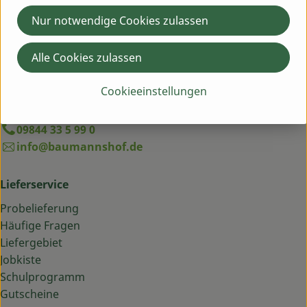
Du hast eine Frage? Wir helfen dir gern:
Nur notwendige Cookies zulassen
Egenhausen 54
91619 Obernzenn
Alle Cookies zulassen
Montag bis Freitag: 9 bis 13 Uhr
Cookieeinstellungen
Schick uns eine WhatsApp an 09844 33 5 99 0
09844 33 5 99 0
info@baumannshof.de
Lieferservice
Probelieferung
Häufige Fragen
Liefergebiet
Jobkiste
Schulprogramm
Gutscheine