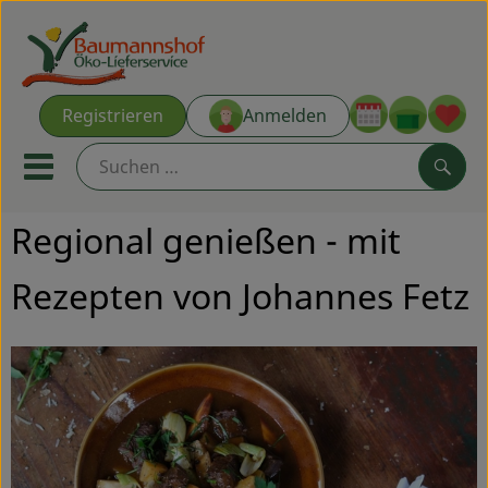
Warenk
Registrieren
Anmelden
Link
Mobiles Menu öffnen oder s
Such
Regional genießen - mit
Ökokisten
Rezepten von Johannes Fetz
Kochkisten
NEU & ANGEBOT
THEMENWELTEN
AUS DER REGION