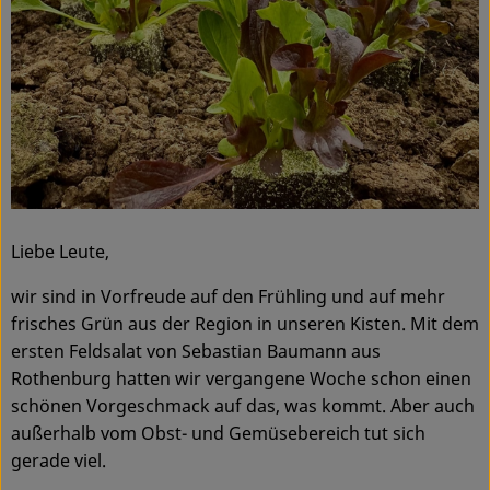
Ökokisten
Obst & Gemüse
Kühltheke
Backwaren
Haltbares
Liebe Leute,
Getränke
wir sind in Vorfreude auf den Frühling und auf mehr
Drogerie
frisches Grün aus der Region in unseren Kisten. Mit dem
ersten Feldsalat von Sebastian Baumann aus
Rothenburg hatten wir vergangene Woche schon einen
So geht's
schönen Vorgeschmack auf das, was kommt. Aber auch
außerhalb vom Obst- und Gemüsebereich tut sich
Über uns
gerade viel.
Blog & Aktuelles