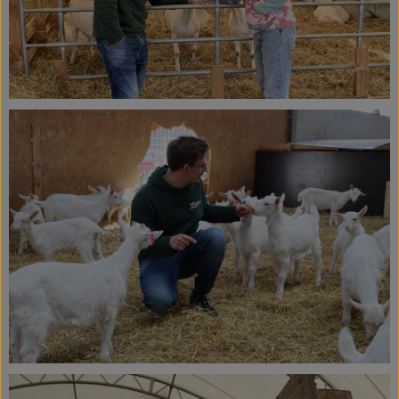
Ökokisten
Obst & Gemüse
Kühltheke
Backwaren
Haltbares
Getränke
Drogerie
So geht's
Über uns
Blog & Aktuelles