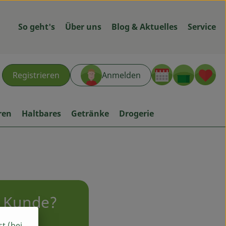
So geht's
Über uns
Blog & Aktuelles
Service
Warenk
L
Registrieren
Anmelden
hen
ren
Haltbares
Getränke
Drogerie
n Kunde?
st (bei