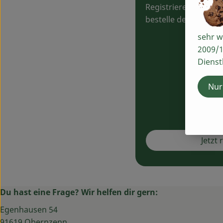
Registriere dich hi
bestelle deine erste
sehr w
2009/1
Dienst
Nur
Jetzt 
Du hast eine Frage? Wir helfen dir gern:
Egenhausen 54
91619 Obernzenn