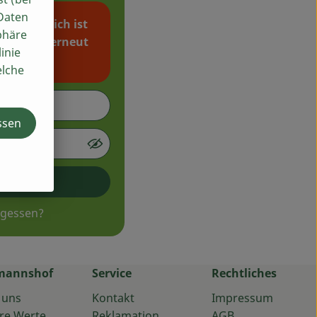
 Daten
 vermutlich ist
phäre
en. Bitte erneut
inie
elche
ssen
oggen
rgessen?
mannshof
Service
Rechtliches
 uns
Kontakt
Impressum
re Werte
Reklamation
AGB