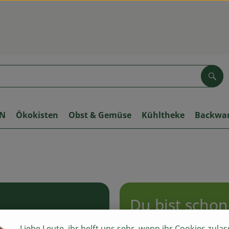
Suc
ON
Ökokisten
Obst & Gemüse
Kühltheke
Backwa
Du bist scho
Liebe Leute, ihr helft uns sehr, wenn ihr Cookies zulas