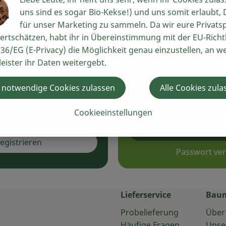
er im Handumdrehen und
uns sind es sogar Bio-Kekse!) und uns somit erlaubt,
Du wurdest ausgeloggt,
 Ökokiste!
für unser Marketing zu sammeln. Da wir eure Privats
deine Session abgelauf
ertschätzen, habt ihr in Übereinstimmung mit der EU-Richtl
einloggen.
36/EG (E-Privacy) die Möglichkeit genau einzustellen, an w
leister ihr Daten weitergebt.
 notwendige Cookies zulassen
Alle Cookies zula
Cookieeinstellungen
Jetzt einl
registrieren
Passwort ve
Lieferservice
Bau
Probelieferung
Über
Häufige Fragen
Unse