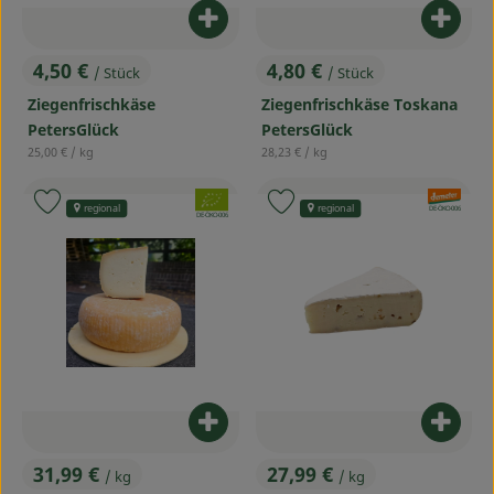
Produ
Produkt zum Warenkorb hinzufü
4,80 €
4,50 €
/ Stück
/ Stück
, Preis:
, Preis:
Ziegenfrischkäse Toskana
Ziegenfrischkäse
PetersGlück
PetersGlück
, Referenzpreis:
, Referenzpreis:
28,23 €
/ kg
25,00 €
/ kg
, Verband:
, Verband:
Produkt zu Favouriten hinzufügen
Produkt zu Favouriten hinzufü
regional
regional
, Kontrollstelle:
DE-ÖKO-006
, Kontrollstelle:
DE-ÖKO-006
Produkt zum Warenkorb hinzufü
Produ
31,99 €
27,99 €
/ kg
/ kg
, Preis:
, Preis: