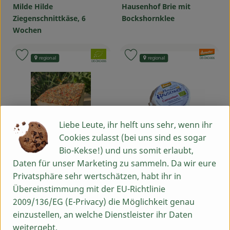
Milde Hilde
Hausenhof Brie mit
Ziegenschnittkäse, 6
Bockshornklee
Wochen
, Verband:
, Verband:
Produkt zu Favouriten hinzufügen
Produkt zu Favouriten hinzufü
regional
regional
, Kontrollstelle:
DE-ÖKO-006
, Kontrollstelle:
DE-ÖKO-006
Liebe Leute, ihr helft uns sehr, wenn ihr
Cookies zulasst (bei uns sind es sogar
Bio-Kekse!) und uns somit erlaubt,
Produkt zum Warenkorb hinzufü
Produ
Daten für unser Marketing zu sammeln. Da wir eure
Privatsphäre sehr wertschätzen, habt ihr in
30,99 €
ca. 3,46 €
/ kg
/ Stück
, Preis:
, Preis:
Übereinstimmung mit der EU-Richtlinie
Blanko Ziegenkäse mit
Hausenhof Camembert
2009/136/EG (E-Privacy) die Möglichkeit genau
Kräuter
ca.130g
einzustellen, an welche Dienstleister ihr Daten
, Referenzpreis:
25,99 €
/ kg
weitergebt.