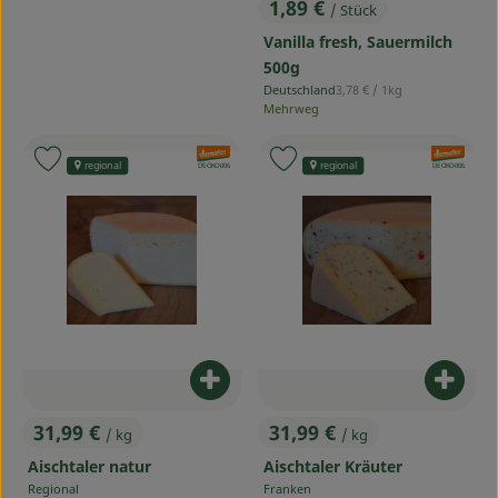
1,89 €
/ Stück
, Preis:
Vanilla fresh, Sauermilch
500g
, Referenzpreis:
Deutschland
3,78 €
/ 1kg
, Herkunft:
Mehrweg
, Verband:
, Verband:
Produkt zu Favouriten hinzufügen
Produkt zu Favouriten hinzufü
regional
regional
, Kontrollstelle:
, Kontrollstelle:
DE-ÖKO-006
DE-ÖKO-006
Produkt zum Warenkorb hinzufü
Produ
31,99 €
31,99 €
/ kg
/ kg
, Preis:
, Preis:
Aischtaler natur
Aischtaler Kräuter
Regional
Franken
, Herkunft:
, Herkunft: