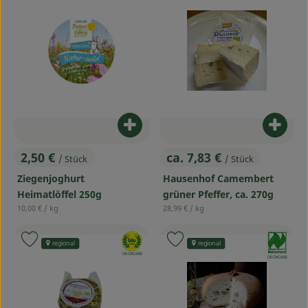
Service
Produkt zum Warenkorb hinzufü
Produ
2,50 €
ca. 7,83 €
/ Stück
/ Stück
, Preis:
, Preis:
Ziegenjoghurt
Hausenhof Camembert
Heimatlöffel 250g
grüner Pfeffer, ca. 270g
, Referenzpreis:
, Referenzpreis:
10,00 €
/ kg
28,99 €
/ kg
, Verband:
, Verband:
Produkt zu Favouriten hinzufügen
Produkt zu Favouriten hinzufü
regional
regional
, Kontrollstelle:
DE-ÖKO-006
, Kontrollstelle:
DE-ÖKO-006