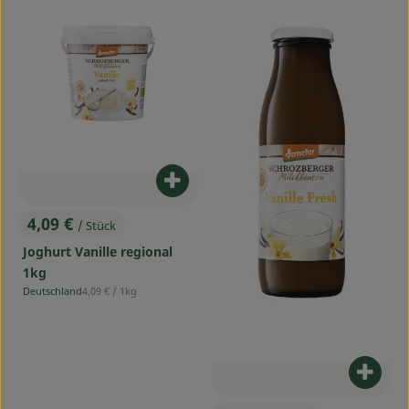
Produkt zum Warenkorb hinzufü
4,09 €
/ Stück
, Preis:
Joghurt Vanille regional
1kg
, Referenzpreis:
Deutschland
4,09 €
/ 1kg
, Herkunft:
Produ