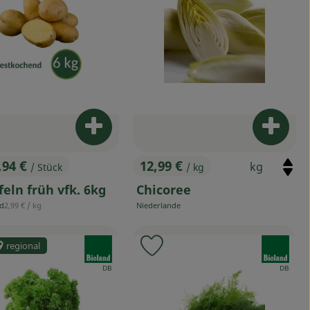
arenkorb hinzufügen
Produkt zum Warenkorb hinzufügen
Produk
,94 €
12,99 €
/ Stück
/ kg
s:
, Preis:
feln früh vfk. 6kg
Chicoree
, Referenzpreis:
nd
2,99 €
/ kg
Niederlande
, Herkunft:
, Verband:
, Verband
regional
odukt zu Favouriten hinzufügen
Produkt zu Favouriten hinz
, Kontrollstelle:
, Kontroll
DB
DB