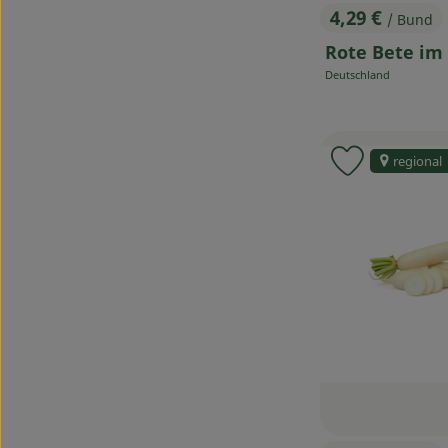
4,29 €
/ Bund
, Preis:
Rote Bete im
Deutschland
, Herkunft:
regional
Produkt zu