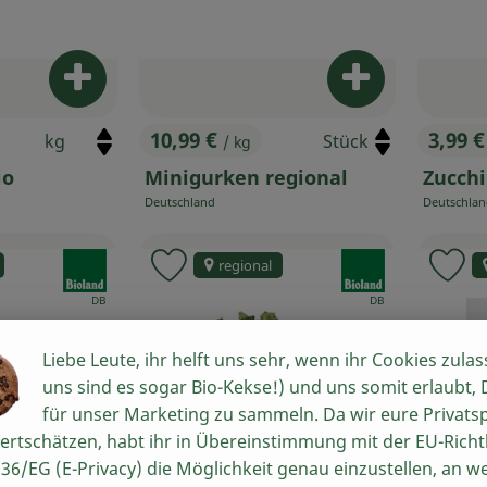
Produkt zum Warenkorb hinzufügen
Produkt zum W
10,99 €
3,99 
/ kg
, Preis:
, Prei
io
Minigurken regional
Zucchi
Deutschland
Deutschla
, Herkunft:
, Herkunft:
, Verband:
, Verband:
regional
 Favouriten hinzufügen
Produkt zu Favouriten hinzufügen
Pr
, Kontrollstelle:
, Kontrollstelle:
DB
DB
Liebe Leute, ihr helft uns sehr, wenn ihr Cookies zulas
uns sind es sogar Bio-Kekse!) und uns somit erlaubt,
für unser Marketing zu sammeln. Da wir eure Privats
ertschätzen, habt ihr in Übereinstimmung mit der EU-Richtl
36/EG (E-Privacy) die Möglichkeit genau einzustellen, an w