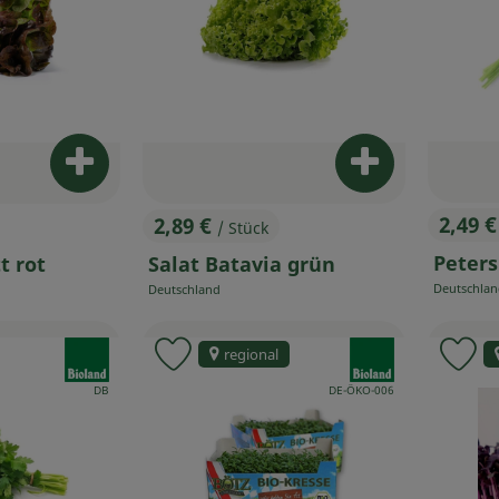
Produkt zum Warenkorb hinzufügen
Produkt zum W
2,49 
2,89 €
/ Stück
, Prei
, Preis:
Peters
t rot
Salat Batavia grün
Deutschla
Deutschland
, Herkunft:
, Herkunft:
, Verband:
, Verband:
regional
 Favouriten hinzufügen
Produkt zu Favouriten hinzufügen
Pr
, Kontrollstelle:
, Kontrollstelle:
DB
DE-ÖKO-006