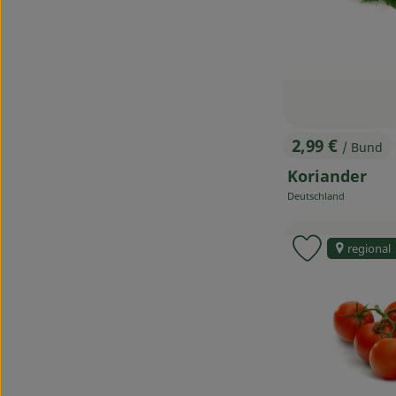
2,99 €
/ Bund
, Preis:
Koriander
Deutschland
, Herkunft:
regional
Produkt zu