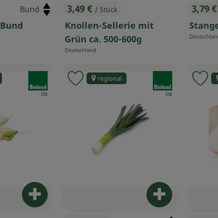
3,49 €
3,79 
/ Stück
, Preis:
, Prei
 Bund
Knollen-Sellerie mit
Stange
Deutschla
Grün ca. 500-600g
, Herkunft:
Deutschland
, Herkunft:
, Verband:
, Verband:
regional
 Favouriten hinzufügen
Produkt zu Favouriten hinzufügen
Pr
, Kontrollstelle:
, Kontrollstelle:
DB
DB
Produkt zum Warenkorb hinzufügen
Produkt zum W