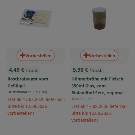
Vorbestellen
Vorbestellen
4,49 €
5,90 €
/ Stück
/ Stück
, Preis:
, Preis:
Rostbratwurst vom
Hühnerbrühe mit Fleisch
Geflügel
350ml Glas, vom
, Referenzpreis:
Deutschland
29,93 €
/ 1kg
Biolandhof Fetz, regional
, Herkunft:
, Referenzpreis:
Erst ab 17.08.2026 lieferbar!
16,86 €
/ Liter
Bitte bis 12.08.2026
Erst ab 17.08.2026 lieferbar!
vorbestellen!
Bitte bis 12.08.2026
vorbestellen!