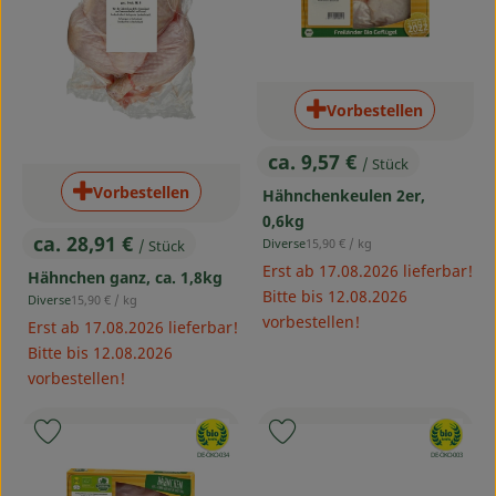
Vorbestellen
ca. 9,57 €
/ Stück
, Preis:
Vorbestellen
Hähnchenkeulen 2er,
0,6kg
ca. 28,91 €
, Referenzpreis:
Diverse
15,90 €
/ kg
/ Stück
, Herkunft:
, Preis:
Erst ab 17.08.2026 lieferbar!
Hähnchen ganz, ca. 1,8kg
Bitte bis 12.08.2026
, Referenzpreis:
Diverse
15,90 €
/ kg
, Herkunft:
vorbestellen!
Erst ab 17.08.2026 lieferbar!
Bitte bis 12.08.2026
vorbestellen!
, Verband:
, Verband:
Produkt zu Favouriten hinzufügen
Produkt zu Favouriten hinzufü
, Kontrollstelle:
, Kontrollstelle:
DE-ÖKO-034
DE-ÖKO-003