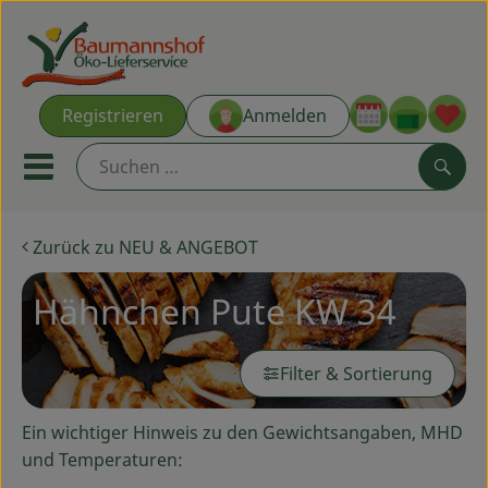
Warenk
Registrieren
Anmelden
Link
Mobiles Menu öffnen oder s
Such
Zurück zu NEU & ANGEBOT
Ökokisten
Hähnchen Pute KW 34
Kochkisten
NEU & ANGEBOT
Filter & Sortierung
THEMENWELTEN
Ein wichtiger Hinweis zu den Gewichtsangaben, MHD
AUS DER REGION
und Temperaturen: