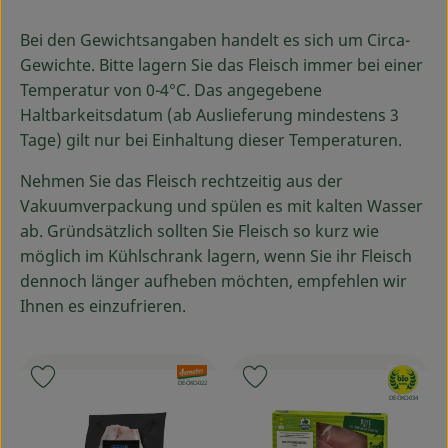
Ökokisten
Bei den Gewichtsangaben handelt es sich um Circa-
Obst & Gemüse
Gewichte. Bitte lagern Sie das Fleisch immer bei einer
Temperatur von 0-4°C. Das angegebene
Kühltheke
Haltbarkeitsdatum (ab Auslieferung mindestens 3
Tage) gilt nur bei Einhaltung dieser Temperaturen.
Backwaren
Nehmen Sie das Fleisch rechtzeitig aus der
Haltbares
Vakuumverpackung und spülen es mit kalten Wasser
ab. Gründsätzlich sollten Sie Fleisch so kurz wie
Getränke
möglich im Kühlschrank lagern, wenn Sie ihr Fleisch
dennoch länger aufheben möchten, empfehlen wir
Drogerie
Ihnen es einzufrieren.
So geht's
, Verband:
, Verband:
Produkt zu Favouriten hinzufügen
Produkt zu Favouriten hinzufü
, Kontrollstelle:
DE-ÖKO-022
Über uns
, Kontrollstelle:
DE-ÖKO-034
Blog & Aktuelles