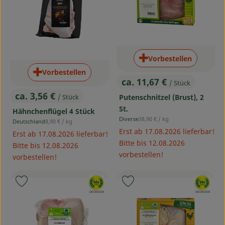
Service
Vorbestellen
Vorbestellen
ca. 11,67 €
/ Stück
, Preis:
ca. 3,56 €
/ Stück
Putenschnitzel (Brust), 2
, Preis:
St.
Hähnchenflügel 4 Stück
, Referenzpreis:
Diverse
38,90 €
/ kg
, Referenzpreis:
Deutschland
8,90 €
/ kg
, Herkunft:
, Herkunft:
Erst ab 17.08.2026 lieferbar!
Erst ab 17.08.2026 lieferbar!
Bitte bis 12.08.2026
Bitte bis 12.08.2026
vorbestellen!
vorbestellen!
, Verband:
, Verband:
Produkt zu Favouriten hinzufügen
Produkt zu Favouriten hinzufü
, Kontrollstelle:
, Kontrollstelle:
DE-ÖKO-034
DE-ÖKO-034