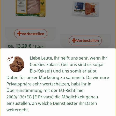
Vorbestellen
Vorbestellen
ca. 13,29 €
/ Stück
, Preis:
ca. 11,95 €
/ Stück
Hähnchenbrustfilet 2er,
, Preis:
Liebe Leute, ihr helft uns sehr, wenn ihr
ca. 0,35kg
Hähnchenkeulen, gewürzt
Cookies zulasst (bei uns sind es sogar
, Referenzpreis:
Diverse
39,90 €
/ kg
2 St
, Herkunft:
Bio-Kekse!) und uns somit erlaubt,
Erst ab 17.08.2026 lieferbar!
, Referenzpreis:
Deutschland
23,90 €
/ kg
, Herkunft:
Daten für unser Marketing zu sammeln. Da wir eure
Bitte bis 12.08.2026
Erst ab 17.08.2026 lieferbar!
vorbestellen!
Privatsphäre sehr wertschätzen, habt ihr in
Bitte bis 12.08.2026
Übereinstimmung mit der EU-Richtlinie
vorbestellen!
2009/136/EG (E-Privacy) die Möglichkeit genau
, Verband:
, Verband:
einzustellen, an welche Dienstleister ihr Daten
Produkt zu Favouriten hinzufügen
Produkt zu Favouriten hinzufü
, Kontrollstelle:
, Kontrollstelle:
DE-ÖKO-022
DE-ÖKO-022
weitergebt.