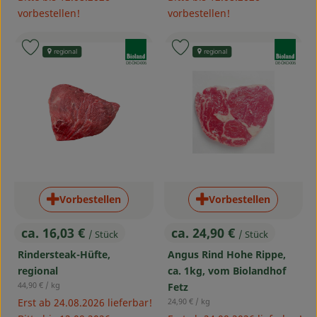
vorbestellen!
vorbestellen!
, Verband:
, Verband:
Produkt zu Favouriten hinzufügen
Produkt zu Favouriten hinzufü
regional
regional
, Kontrollstelle:
, Kontrollstelle:
DE-ÖKO-006
DE-ÖKO-006
Vorbestellen
Vorbestellen
ca. 16,03 €
ca. 24,90 €
/ Stück
/ Stück
, Preis:
, Preis:
Rindersteak-Hüfte,
Angus Rind Hohe Rippe,
regional
ca. 1kg, vom Biolandhof
, Referenzpreis:
44,90 €
/ kg
Fetz
, Referenzpreis:
Erst ab 24.08.2026 lieferbar!
24,90 €
/ kg