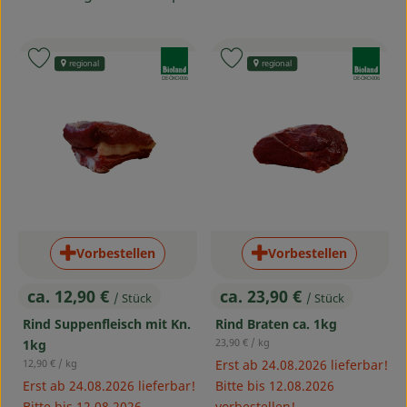
Service
, Verband:
, Verband:
Produkt zu Favouriten hinzufügen
Produkt zu Favouriten hinzufü
regional
regional
, Kontrollstelle:
, Kontrollstelle:
DE-ÖKO-006
DE-ÖKO-006
Vorbestellen
Vorbestellen
ca. 12,90 €
ca. 23,90 €
/ Stück
/ Stück
, Preis:
, Preis:
Rind Suppenfleisch mit Kn.
Rind Braten ca. 1kg
, Referenzpreis:
23,90 €
/ kg
1kg
, Referenzpreis:
12,90 €
/ kg
Erst ab 24.08.2026 lieferbar!
Erst ab 24.08.2026 lieferbar!
Bitte bis 12.08.2026
Bitte bis 12.08.2026
vorbestellen!