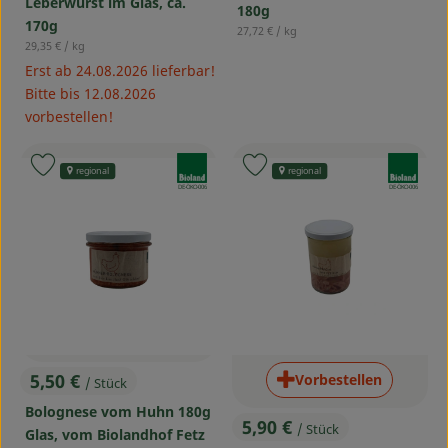
Leberwurst im Glas, ca.
180g
170g
, Referenzpreis:
27,72 €
/ kg
, Referenzpreis:
29,35 €
/ kg
Erst ab 24.08.2026 lieferbar!
Bitte bis 12.08.2026
vorbestellen!
, Verband:
, Verband:
Produkt zu Favouriten hinzufügen
Produkt zu Favouriten hinzufü
regional
regional
, Kontrollstelle:
, Kontrollstelle:
DE-ÖKO-006
DE-ÖKO-006
5,50 €
Vorbestellen
/ Stück
, Preis:
Bolognese vom Huhn 180g
5,90 €
/ Stück
Glas, vom Biolandhof Fetz
, Preis: