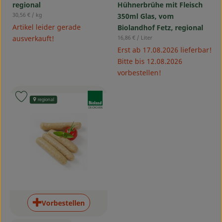
regional
Hühnerbrühe mit Fleisch
, Referenzpreis:
30,56 €
/ kg
350ml Glas, vom
Artikel leider gerade
Biolandhof Fetz, regional
, Referenzpreis:
ausverkauft!
16,86 €
/ Liter
Erst ab 17.08.2026 lieferbar!
Bitte bis 12.08.2026
vorbestellen!
, Verband:
Produkt zu Favouriten hinzufügen
regional
, Kontrollstelle:
DE-ÖKO-006
Vorbestellen