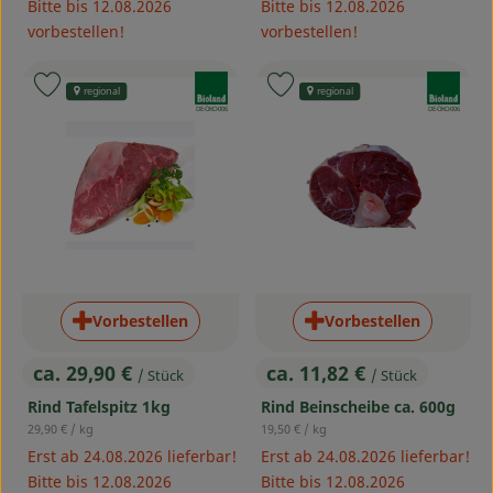
Bitte bis 12.08.2026
Bitte bis 12.08.2026
vorbestellen!
vorbestellen!
, Verband:
, Verband:
Produkt zu Favouriten hinzufügen
Produkt zu Favouriten hinzufü
regional
regional
, Kontrollstelle:
, Kontrollstelle:
DE-ÖKO-006
DE-ÖKO-006
Vorbestellen
Vorbestellen
ca. 29,90 €
ca. 11,82 €
/ Stück
/ Stück
, Preis:
, Preis:
Rind Tafelspitz 1kg
Rind Beinscheibe ca. 600g
, Referenzpreis:
, Referenzpreis:
29,90 €
/ kg
19,50 €
/ kg
Erst ab 24.08.2026 lieferbar!
Erst ab 24.08.2026 lieferbar!
Bitte bis 12.08.2026
Bitte bis 12.08.2026