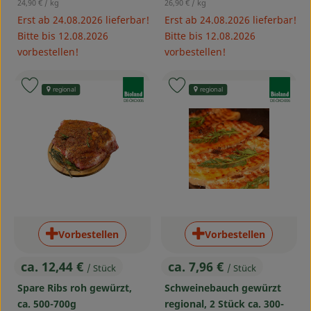
, Referenzpreis:
, Referenzpreis:
24,90 €
/ kg
26,90 €
/ kg
Erst ab 24.08.2026 lieferbar!
Erst ab 24.08.2026 lieferbar!
Bitte bis 12.08.2026
Bitte bis 12.08.2026
vorbestellen!
vorbestellen!
, Verband:
, Verband:
Produkt zu Favouriten hinzufügen
Produkt zu Favouriten hinzufü
regional
regional
, Kontrollstelle:
, Kontrollstelle:
DE-ÖKO-006
DE-ÖKO-006
Vorbestellen
Vorbestellen
ca. 12,44 €
ca. 7,96 €
/ Stück
/ Stück
, Preis:
, Preis:
Spare Ribs roh gewürzt,
Schweinebauch gewürzt
ca. 500-700g
regional, 2 Stück ca. 300-