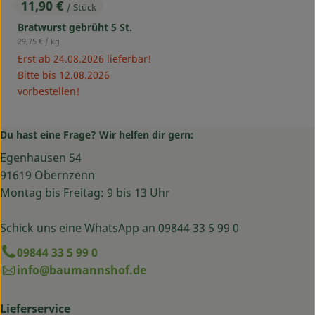
11,90 €
/ Stück
, Preis:
Bratwurst gebrüht 5 St.
, Referenzpreis:
29,75 €
/ kg
Erst ab 24.08.2026 lieferbar!
Bitte bis 12.08.2026
vorbestellen!
Du hast eine Frage? Wir helfen dir gern:
Egenhausen 54
91619 Obernzenn
Montag bis Freitag: 9 bis 13 Uhr
Schick uns eine WhatsApp an 09844 33 5 99 0
09844 33 5 99 0
info@baumannshof.de
Lieferservice