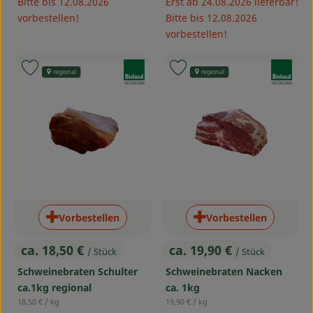
Bitte bis 12.08.2026
Erst ab 24.08.2026 lieferbar!
vorbestellen!
Bitte bis 12.08.2026
vorbestellen!
, Verband:
, Verband:
Produkt zu Favouriten hinzufügen
Produkt zu Favouriten hinzufü
regional
regional
, Kontrollstelle:
, Kontrollstelle:
DE-ÖKO-006
DE-ÖKO-006
Vorbestellen
Vorbestellen
ca. 18,50 €
ca. 19,90 €
/ Stück
/ Stück
, Preis:
, Preis:
Schweinebraten Schulter
Schweinebraten Nacken
ca.1kg regional
ca. 1kg
, Referenzpreis:
, Referenzpreis:
18,50 €
/ kg
19,90 €
/ kg