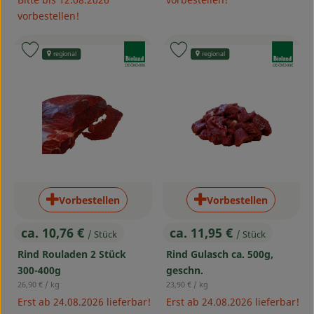
vorbestellen!
, Verband:
, Verband:
Produkt zu Favouriten hinzufügen
Produkt zu Favouriten hinzufü
regional
regional
, Kontrollstelle:
, Kontrollstelle:
DE-ÖKO-006
DE-ÖKO-006
Vorbestellen
Vorbestellen
ca. 10,76 €
ca. 11,95 €
/ Stück
/ Stück
, Preis:
, Preis:
Rind Rouladen 2 Stück
Rind Gulasch ca. 500g,
300-400g
geschn.
, Referenzpreis:
, Referenzpreis:
26,90 €
/ kg
23,90 €
/ kg
Erst ab 24.08.2026 lieferbar!
Erst ab 24.08.2026 lieferbar!