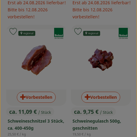
Erst ab 24.08.2026 lieferbar!
Erst ab 24.08.2026 lieferbar!
Bitte bis 12.08.2026
Bitte bis 12.08.2026
vorbestellen!
vorbestellen!
, Verband:
, Verband:
Produkt zu Favouriten hinzufügen
Produkt zu Favouriten hinzufü
regional
regional
, Kontrollstelle:
, Kontrollstelle:
DE-ÖKO-006
DE-ÖKO-006
Vorbestellen
Vorbestellen
ca. 11,09 €
ca. 9,75 €
/ Stück
/ Stück
, Preis:
, Preis:
Schweineschnitzel 3 Stück,
Schweinegulasch 500g,
ca. 400-450g
geschnitten
, Referenzpreis:
, Referenzpreis:
25,50 €
/ kg
19,50 €
/ kg