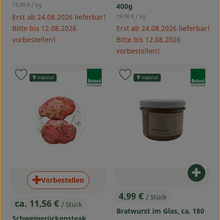
, Referenzpreis:
19,90 €
/ kg
400g
, Referenzpreis:
Erst ab 24.08.2026 lieferbar!
19,90 €
/ kg
Bitte bis 12.08.2026
Erst ab 24.08.2026 lieferbar!
vorbestellen!
Bitte bis 12.08.2026
vorbestellen!
, Verband:
, Verband:
Produkt zu Favouriten hinzufügen
Produkt zu Favouriten hinzufü
regional
regional
, Kontrollstelle:
, Kontrollstelle:
DE-ÖKO-006
DE-ÖKO-006
Produ
Vorbestellen
4,99 €
/ Stück
, Preis:
ca. 11,56 €
/ Stück
, Preis:
Bratwurst im Glas, ca. 180
Schweinerückensteak