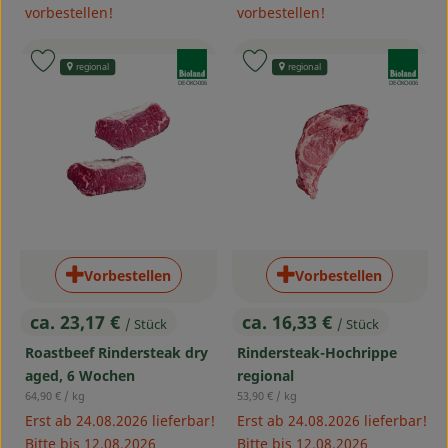
vorbestellen!
vorbestellen!
, Verband:
, Verband:
Produkt zu Favouriten hinzufügen
Produkt zu Favouriten hinzufü
regional
regional
, Kontrollstelle:
, Kontrollstelle:
DE-ÖKO-006
DE-ÖKO-006
Vorbestellen
Vorbestellen
ca. 23,17 €
ca. 16,33 €
/ Stück
/ Stück
, Preis:
, Preis:
Roastbeef Rindersteak dry
Rindersteak-Hochrippe
aged, 6 Wochen
regional
, Referenzpreis:
, Referenzpreis:
64,90 €
/ kg
53,90 €
/ kg
Erst ab 24.08.2026 lieferbar!
Erst ab 24.08.2026 lieferbar!
Bitte bis 12.08.2026
Bitte bis 12.08.2026