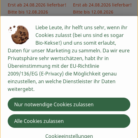
Erst ab 24.08.2026 lieferbar!
Erst ab 24.08.2026 lieferbar!
Bitte bis 12.08.2026
Bitte bis 12.08.2026
vorbestellen!
vorbestellen!
Liebe Leute, ihr helft uns sehr, wenn ihr
, Verband:
, Verband:
Cookies zulasst (bei uns sind es sogar
Produkt zu Favouriten hinzufügen
Produkt zu Favouriten hinzufü
regional
regional
, Kontrollstelle:
, Kontrollstelle:
DE-ÖKO-006
DE-ÖKO-006
Bio-Kekse!) und uns somit erlaubt,
Daten für unser Marketing zu sammeln. Da wir eure
Privatsphäre sehr wertschätzen, habt ihr in
Übereinstimmung mit der EU-Richtlinie
2009/136/EG (E-Privacy) die Möglichkeit genau
einzustellen, an welche Dienstleister ihr Daten
weitergebt.
Vorbestellen
Vorbestellen
Nur notwendige Cookies zulassen
ca. 11,03 €
ca. 27,90 €
/ Stück
/ Stück
, Preis:
, Preis:
Alle Cookies zulassen
Schweinefilet, ca 300-400g
Schweinerücken, ca. 1kg
regional
regional
Cookieeinstellungen
, Referenzpreis:
, Referenzpreis:
30,90 €
/ kg
27,90 €
/ kg