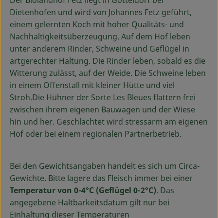
Der Biolandhof Fetz liegt in Götteldorf bei
Ökokisten
Dietenhofen und wird von Johannes Fetz geführt,
einem gelernten Koch mit hoher Qualitäts- und
Obst & Gemüse
Nachhaltigkeitsüberzeugung. Auf dem Hof leben
unter anderem Rinder, Schweine und Geflügel in
Kühltheke
artgerechter Haltung. Die Rinder leben, sobald es die
Backwaren
Witterung zulässt, auf der Weide. Die Schweine leben
in einem Offenstall mit kleiner Hütte und viel
Haltbares
Stroh.Die Hühner der Sorte Les Bleues flattern frei
zwischen ihrem eigenen Bauwagen und der Wiese
Getränke
hin und her. Geschlachtet wird stressarm am eigenen
Hof oder bei einem regionalen Partnerbetrieb.
Drogerie
Bei den Gewichtsangaben handelt es sich um Circa-
So geht's
Gewichte. Bitte lagere das Fleisch immer bei einer
Temperatur von 0-4°C (Geflügel 0-2°C)
. Das
Über uns
angegebene Haltbarkeitsdatum gilt nur bei
Einhaltung dieser Temperaturen
Blog & Aktuelles