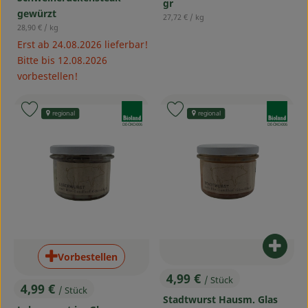
gr
gewürzt
, Referenzpreis:
27,72 €
/ kg
, Referenzpreis:
28,90 €
/ kg
Erst ab 24.08.2026 lieferbar!
Bitte bis 12.08.2026
vorbestellen!
, Verband:
, Verband:
Produkt zu Favouriten hinzufügen
Produkt zu Favouriten hinzufü
regional
regional
, Kontrollstelle:
, Kontrollstelle:
DE-ÖKO-006
DE-ÖKO-006
Produ
Vorbestellen
4,99 €
/ Stück
, Preis:
4,99 €
/ Stück
, Preis:
Stadtwurst Hausm. Glas