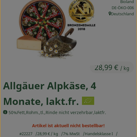
Bioland
Ökokisten
, Kontrollstelle
DE-ÖKO-006
Deutschland
, Herkunft:
Obst & Gemüse
Kühltheke
Backwaren
Haltbares
28,99 €
/ kg
Getränke
Allgäuer Alpkäse, 4
Drogerie
Monate, lakt.fr.
So geht's
50%Fett,Rohm.,tl.,Rinde nicht verzehrbar,laktfr.
Über uns
Artikel ist aktuell nicht bestellbar!
#22227
28,99 €
/ kg
7% MwSt
Handelsklasse I
Blog & Aktuelles