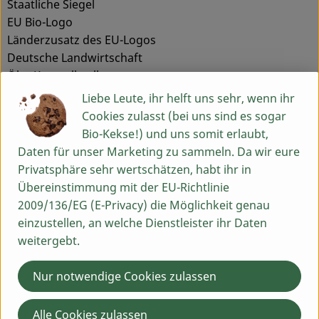
Staatliche Siegel
EU Bio-Logo
Länderzusatz des EU-Logos
Deutsche Landwirtschaft
Öko-Kontrollstelle
DE-ÖKO-006
Liebe Leute, ihr helft uns sehr, wenn ihr
Cookies zulasst (bei uns sind es sogar
Inverkehrbringer
Bio-Kekse!) und uns somit erlaubt,
Gebr. Baldauf GmbH & Co. KG; Goßholz 5, 88161
Daten für unser Marketing zu sammeln. Da wir eure
Lindenberg/Allgäu, Deutschland
Privatsphäre sehr wertschätzen, habt ihr in
Nährwerte & Analyseergebnisse bezogen auf 100 g
Übereinstimmung mit der EU-Richtlinie
Energie kJ / kcal: 1700 kJ / 410 kcal
2009/136/EG (E-Privacy) die Möglichkeit genau
Fett: 34,0g, davon gesättigte Fettsäuren: 23,0g
einzustellen, an welche Dienstleister ihr Daten
Kohlenhydrate: <0,1g. davon Zucker: <0,1g,
weitergebt.
Eiweiß: 26,0g
Salz: 1,5g
Nur notwendige Cookies zulassen
Allergiehinweise
Alle Cookies zulassen