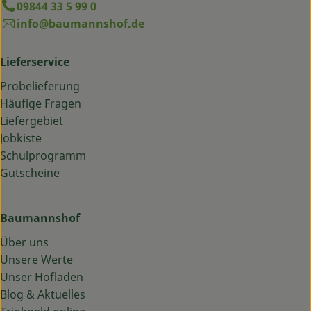
09844 33 5 99 0
info@baumannshof.de
Lieferservice
Probelieferung
Häufige Fragen
Liefergebiet
Jobkiste
Schulprogramm
Gutscheine
Baumannshof
Über uns
Unsere Werte
Unser Hofladen
Blog & Aktuelles