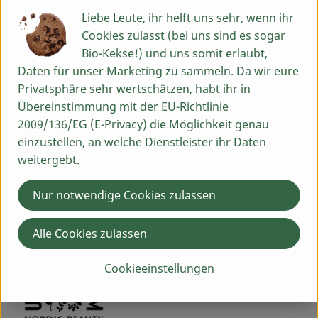
Hersteller: Urtekram
Liebe Leute, ihr helft uns sehr, wenn ihr
Cookies zulasst (bei uns sind es sogar
Bio-Kekse!) und uns somit erlaubt,
Daten für unser Marketing zu sammeln. Da wir eure
Privatsphäre sehr wertschätzen, habt ihr in
Übereinstimmung mit der EU-Richtlinie
Midsona Deutschland GmbH
2009/136/EG (E-Privacy) die Möglichkeit genau
einzustellen, an welche Dienstleister ihr Daten
D 59387 Ascheberg
weitergebt.
Kontrollnummer D-NW-D-13-2165-BCD
zur WebSite
Nur notwendige Cookies zulassen
(Daten von Ecoinform)
Urtekram
Alle Cookies zulassen
Cookieeinstellungen