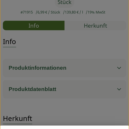
Stück
Service
#71915
6,99 €
/ Stück
139,80 €
/ l
19% MwSt
Rezepte
Info
Herkunft
Es wurden
Entdecke passende Rezepte
Info
Produktinformationen
Produktdatenblatt
Herkunft