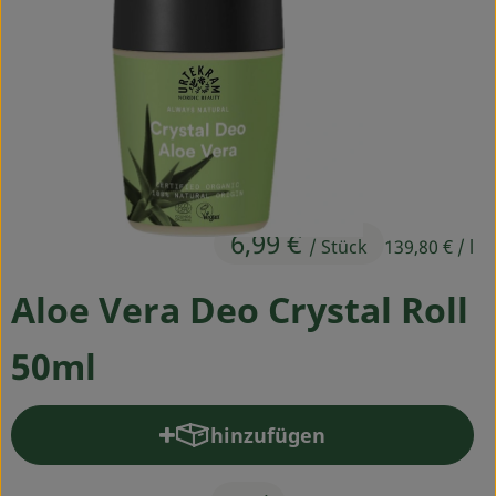
Ökokisten
Obst & Gemüse
Kühltheke
Backwaren
Haltbares
6,99 €
/ Stück
139,80 €
/ l
Getränke
Aloe Vera Deo Crystal Roll
Drogerie
50ml
So geht's
hinzufügen
Über uns
Produkt zum Warenkorb hinz
Blog & Aktuelles