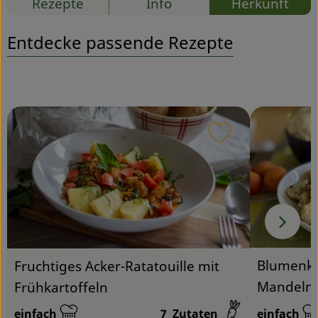
Rezepte
Info
Herkunft
Service
Entdecke passende Rezepte
Rezept zu Favou
Blumenko
Fruchtiges Acker-Ratatouille mit
Mandeln
Frühkartoffeln
einfach
7
Zutaten
einfach