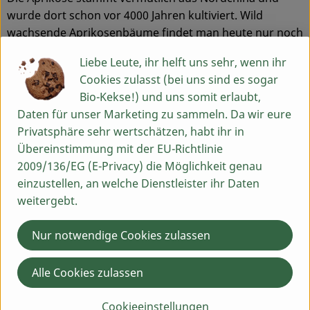
wurde dort schon vor 4000 Jahren kultiviert. Wild
wachsende Aprikosenbäume findet man heute nur noch
von Japan bis Zentralasien. Für Deutschland bedeutende
Liebe Leute, ihr helft uns sehr, wenn ihr
Anbaugebiete befinden sich hauptsächlich im
Cookies zulasst (bei uns sind es sogar
Mittelmeerraum.
Bio-Kekse!) und uns somit erlaubt,
Saison
Daten für unser Marketing zu sammeln. Da wir eure
Privatsphäre sehr wertschätzen, habt ihr in
Frische Aprikosen gibt es in Deutschland von Juni bis
Übereinstimmung mit der EU-Richtlinie
September. Importe stammen überwiegend aus
2009/136/EG (E-Privacy) die Möglichkeit genau
Spanien, Italien, Frankreich und Griechenland.
einzustellen, an welche Dienstleister ihr Daten
weitergebt.
Geschmack
Vollreife Aprikosen haben ein weiches, süß-
Nur notwendige Cookies zulassen
aromatisches Fruchtfleisch und sind sehr saftig. Unreife
Früchte sind sehr wasserreich und etwas säuerlich. Die
Alle Cookies zulassen
Aprikose ist generell eine gut steinlösende Frucht.
Cookieeinstellungen