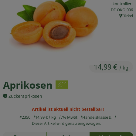
kontrolliert
Ökokisten
, Kontrollstelle
DE-ÖKO-006
Türkei
Obst & Gemüse
, Herkunf
Kühltheke
Backwaren
Haltbares
14,99 €
/ kg
Getränke
Aprikosen
Drogerie
Zuckeraprikosen
So geht's
Artikel ist aktuell nicht bestellbar!
#2350
14,99 €
/ kg
7% MwSt
Handelsklasse II
Über uns
Dieser Artikel wird genau eingewogen.
Blog & Aktuelles