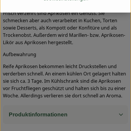
Verwendung
Frisch verzehrt sind Aprikosen ein Genuss. Sie
schmecken aber auch verarbeitet in Kuchen, Torten
sowie Desserts, als Kompott oder Konfitüre und als
Trockenobst. Außerdem wird Marillen- bzw. Aprikosen-
Likör aus Aprikosen hergestellt.
Aufbewahrung
Reife Aprikosen bekommen leicht Druckstellen und
verderben schnell. An einem kühlen Ort gelagert halten
sie sich ca. 3 Tage. Im Kühlschrank sind die Aprikosen
vor Fruchtfliegen geschützt und halten sich bis zu einer
Woche. Allerdings verlieren sie dort schnell an Aroma.
Produktinformationen