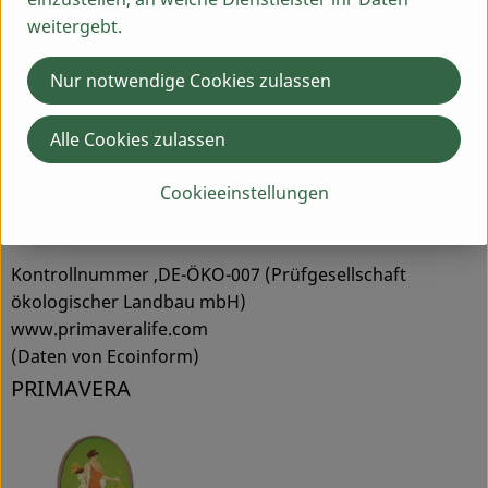
erstklassige Produkte aus naturreinen, biologischen
weitergebt.
Zutaten, liebevolle Fürsorge und Verantwortung für
Mensch und Natur sowie faire Beziehungen - zu
Nur notwendige Cookies zulassen
unseren Produzenten, Lieferanten, Kunden,
Mitarbeitern, den Menschen, die unsere Vision teilen.
Alle Cookies zulassen
Produkte von
PRIMAVERA
schöpfen ihre Wirkkräfte aus
dem unermesslichen Reichtum der natürlichen
Cookieeinstellungen
Pflanzenwelt und schenken Ihnen innere und äußere
Balance.
Kontrollnummer ,DE-ÖKO-007 (Prüfgesellschaft
ökologischer Landbau mbH)
www.primaveralife.com
(Daten von Ecoinform)
PRIMAVERA