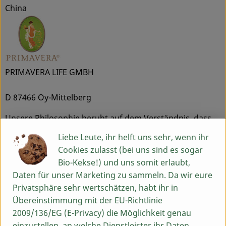
China
PRIMAVERA LIFE GMBH
D 87466 Oy-Mittelberg
Unsere Philosophie beruht auf dem Verständnis, dass
eine ganzheitliche Betrachtung von Gesundheit und
Liebe Leute, ihr helft uns sehr, wenn ihr
Schönheit das Wohlbefinden fördert und Körper, Geist
Cookies zulasst (bei uns sind es sogar
und Seele in Einklang bringt. Wir freuen uns, andere
Bio-Kekse!) und uns somit erlaubt,
Menschen mit unserer 27jährigen Erfahrung in
Daten für unser Marketing zu sammeln. Da wir eure
Pflanzen- und Aromatherapie inspirieren zu dürfen und
Privatsphäre sehr wertschätzen, habt ihr in
mit ihnen unsere Liebe zur Natur und unseren Respekt
Übereinstimmung mit der EU-Richtlinie
für Mensch und Umwelt zu teilen. Wir haben uns zu
2009/136/EG (E-Privacy) die Möglichkeit genau
höchster Qualität verpflichtet. Dies bedeutet für uns:
einzustellen, an welche Dienstleister ihr Daten