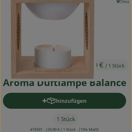
China
, Herkunf
Ökokisten
Obst & Gemüse
Kühltheke
Backwaren
Haltbares
29,90 €
/ 1 Stück
Getränke
Aroma Duftlampe Balance
Drogerie
hinzufügen
Produkt zum Warenkorb hinz
So geht's
Über uns
1 Stück
#74301
29,90 €
/ 1 Stück
19% MwSt
Blog & Aktuelles