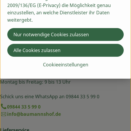
2009/136/EG (E-Privacy) die Möglichkeit genau
Hersteller: LÜW
einzustellen, an welche Dienstleister ihr Daten
weitergebt.
Lüttes Welt Naturkosmetik
Nur notwendige Cookies zulassen
Alle Cookies zulassen
Du hast eine Frage? Wir helfen dir gern:
Cookieeinstellungen
Egenhausen 54
91619 Obernzenn
Montag bis Freitag: 9 bis 13 Uhr
Schick uns eine WhatsApp an 09844 33 5 99 0
09844 33 5 99 0
info@baumannshof.de
Lieferservice