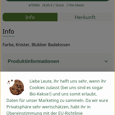
#70904
8,95 €
/ Stück
19% MwSt
Service
Rezepte
Info
Herkunft
Es wurden
Entdecke passende Rezepte
Info
Farbe, Knister, Blubber Badekissen
Produktinformationen
Produktdatenblatt
Liebe Leute, ihr helft uns sehr, wenn ihr
Cookies zulasst (bei uns sind es sogar
Bio-Kekse!) und uns somit erlaubt,
Daten für unser Marketing zu sammeln. Da wir eure
Herkunft
Privatsphäre sehr wertschätzen, habt ihr in
Übereinstimmung mit der EU-Richtlinie