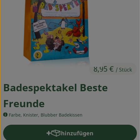
Ökokisten
Obst & Gemüse
Kühltheke
Backwaren
Haltbares
8,95 €
/ Stück
Getränke
Badespektakel Beste
Drogerie
Freunde
So geht's
Farbe, Knister, Blubber Badekissen
Über uns
hinzufügen
Produkt zum Warenkorb hin
Blog & Aktuelles