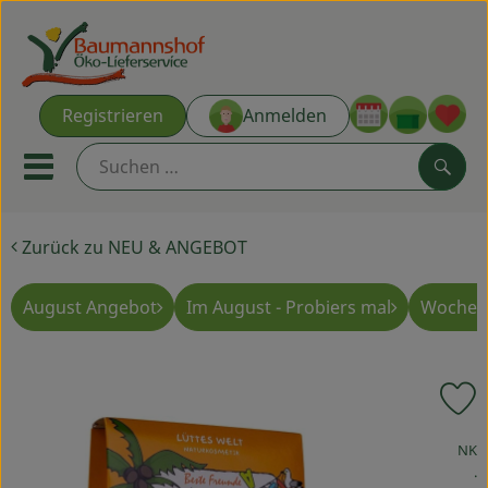
Warenk
Registrieren
Anmelden
Link
Mobiles Menu öffnen oder s
Such
Zurück zu NEU & ANGEBOT
Ökokisten
Kochkisten
August Angebot
Im August - Probiers mal
Wochen
NEU & ANGEBOT
P
THEMENWELTEN
, Verband:
NK
AUS DER REGION
, 
.