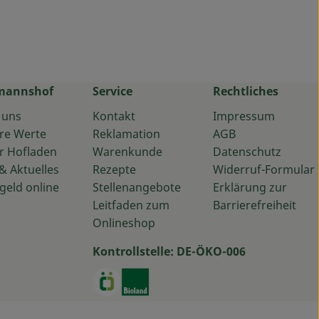
mannshof
Service
Rechtliches
 uns
Kontakt
Impressum
re Werte
Reklamation
AGB
r Hofladen
Warenkunde
Datenschutz
& Aktuelles
Rezepte
Widerruf-Formular
geld online
Stellenangebote
Erklärung zur
Leitfaden zum
Barrierefreiheit
Onlineshop
Kontrollstelle: DE-ÖKO-006
ps://www.instagram.com/baumannshof/
u https://www.facebook.com/baumannshof.oekolieferservic
Externer Link zu https://www.oekoki
Externer Link zu https://www.