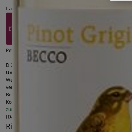
Italien
Peter Riegel Weinimport GmbH
D 78359 Orsingen
Unser Verständnis von Qualität
Wir sind leidenschaft
Wein wird für uns nie ein seelenloser Massenartikel se
vertrauensvollen Beziehungen zu unseren Winzern. Gute
Betriebe, mit denen wir zusammenarbeiten, legen offen 
Kontrollnummer D-BW-1-6097-BCD
zur WebSite
(Daten von Ecoinform)
Riegel Eigenmarke