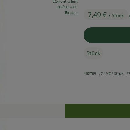
EG-kontrolliert
, Kontrollstelle:
DE-ÖKO-001
7,49 €
Italien
/ Stück
, Herkunft:
Stück
#62709
7,49 €
/ Stück
7
Rezepte
n keine passenden Rezepte gefunden.