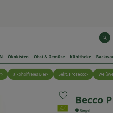
Suc
ON
Ökokisten
Obst & Gemüse
Kühltheke
Backwa
r
alkoholfreies Bier
Sekt, Prosecco
Weißwe
Becco P
Produkt zu Favouriten hinzuf
, Verband:
Riegel