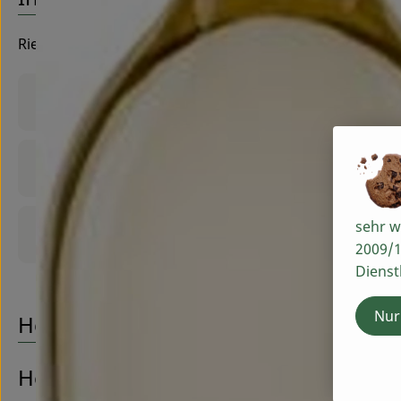
Riegel
Produktinformationen
Zutaten
sehr w
Produktdatenblatt
2009/1
Dienst
Nur
Herkunft
Hersteller: Riegel Bioweine