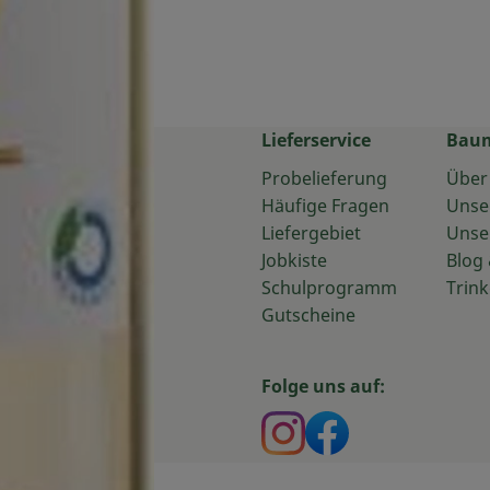
Lieferservice
Bau
Probelieferung
Über
Häufige Fragen
Unse
Liefergebiet
Unse
Jobkiste
Blog 
Schulprogramm
Trink
Gutscheine
Folge uns auf:
Externer Link zu htt
Externer Link z