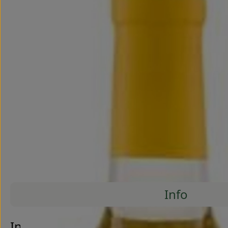
Info
Es wurde
Entdecke passende Rezepte
Info