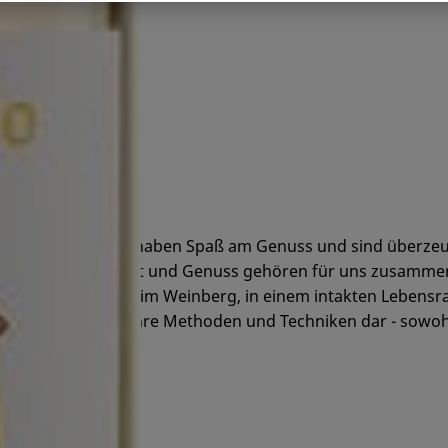
liche Weinfreunde, haben Spaß am Genuss und sind überzeu
in. Ökologie, Qualität und Genuss gehören für uns zusammen
 Weine entstehen im Weinberg, in einem intakten Lebensra
und transparent ihre Methoden und Techniken dar - sowohl