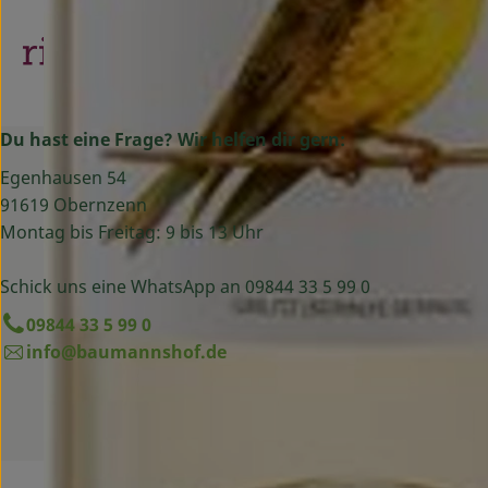
Du hast eine Frage? Wir helfen dir gern:
Egenhausen 54
91619 Obernzenn
Montag bis Freitag: 9 bis 13 Uhr
Schick uns eine WhatsApp an 09844 33 5 99 0
09844 33 5 99 0
info@baumannshof.de