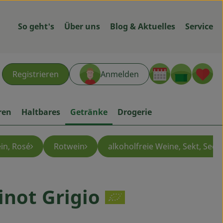
So geht's
Über uns
Blog & Aktuelles
Service
Warenk
L
Registrieren
Anmelden
hen
ren
Haltbares
Getränke
Drogerie
in, Rosé
Rotwein
alkoholfreie Weine, Sekt, Secc
inot Grigio
ügen