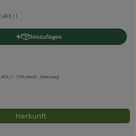
7,49 €
/ l
hinzufügen
Produkt zum Warenkorb hinzufügen
,49 €
/ l
19% MwSt
Mehrweg
Herkunft