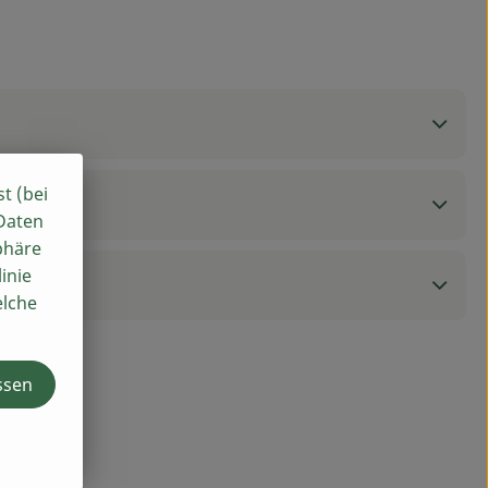
st (bei
 Daten
phäre
inie
elche
ssen