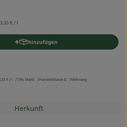
3,33 €
/ l
hinzufügen
Produkt zum Warenkorb hinzufügen
3,33 €
/ l
19% MwSt
Handelsklasse II
Mehrweg
Herkunft