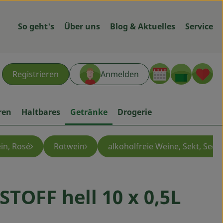
So geht's
Über uns
Blog & Aktuelles
Service
Warenk
L
Registrieren
Anmelden
hen
ren
Haltbares
Getränke
Drogerie
in, Rosé
Rotwein
alkoholfreie Weine, Sekt, Secc
te
STOFF hell 10 x 0,5L
ügen