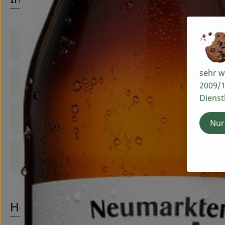
Produktinformationen
sehr w
Zutaten
2009/1
Dienst
Nährwert-Info
Nur
Produktdatenblatt
Herkunft