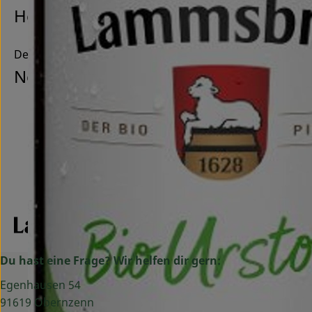
Hersteller: Neumarkter Lammsbräu
Deutschland
Neumarkter Lammsbräu
Du hast eine Frage? Wir helfen dir gern:
Egenhausen 54
91619 Obernzenn