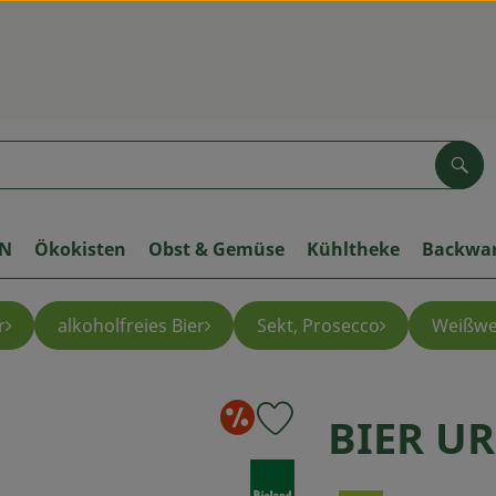
Suc
ON
Ökokisten
Obst & Gemüse
Kühltheke
Backwa
r
alkoholfreies Bier
Sekt, Prosecco
Weißwe
Sonderangebo
BIER UR
Produkt zu Favouriten hinzuf
, Verband: