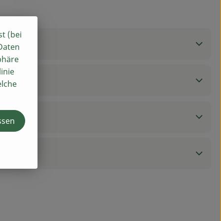
st (bei
 Daten
phäre
inie
elche
ssen