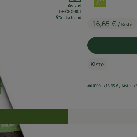
Bioland
, Kontrollstelle:
DE-ÖKO-001
Deutschland
, Herkunft:
16,65 €
/ Kiste
Kiste
#61000
16,65 €
/ Kiste
Rezepte
n keine passenden Rezepte gefunden.