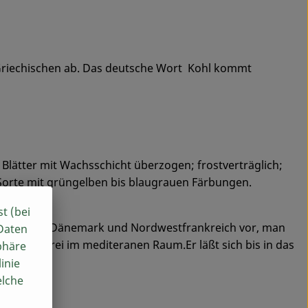
 Griechischen ab. Das deutsche Wort Kohl kommt
 Blätter mit Wachsschicht überzogen; frostverträglich;
 Sorte mit grüngelben bis blaugrauen Färbungen.
st (bei
on England, Dänemark und Nordwestfrankreich vor, man
 Daten
 zweifelsfrei im mediteranen Raum.Er läßt sich bis in das
phäre
inie
elche