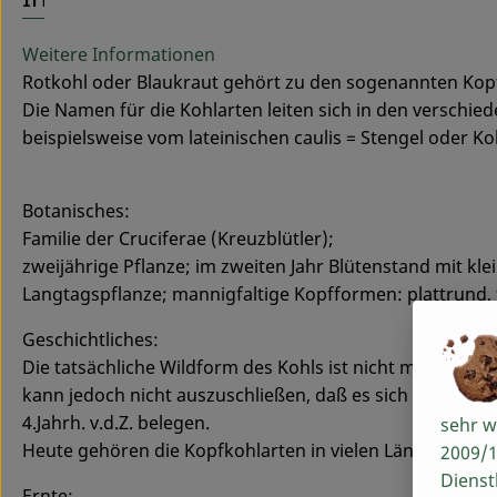
Weitere Informationen
Rotkohl oder Blaukraut gehört zu den sogenannten Kop
Die Namen für die Kohlarten leiten sich in den versch
beispielsweise vom lateinischen caulis = Stengel oder Ko
Botanisches:
Familie der Cruciferae (Kreuzblütler);
zweijährige Pflanze; im zweiten Jahr Blütenstand mit kl
Langtagspflanze; mannigfaltige Kopfformen: plattrund, 
Geschichtliches:
Die tatsächliche Wildform des Kohls ist nicht mehr be
kann jedoch nicht auszuschließen, daß es sich hierbei um
4.Jahrh. v.d.Z. belegen.
sehr w
Heute gehören die Kopfkohlarten in vielen Länder zu d
2009/1
Dienst
Ernte: