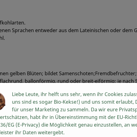
fkohlarten.
iedenen Sprachen entweder aus dem Lateinischen oder dem
hl.
einen gelben Blüten; bildet Samenschoten;Fremdbefruchter;
flachrund, ballonförmig, rund oder breit-eiförmig; je nach
Liebe Leute, ihr helft uns sehr, wenn ihr Cookies zulas
kannt.Wilder Kohl kommt zwar heute noch an den Küsten v
uns sind es sogar Bio-Kekse!) und uns somit erlaubt,
 verwilderten Kulturkohl handelt Der erste Kohlanbau liegt
für unser Marketing zu sammeln. Da wir eure Privats
ertschätzen, habt ihr in Übereinstimmung mit der EU-Richtl
en wichtigsten Gemüsearten.
36/EG (E-Privacy) die Möglichkeit genau einzustellen, an w
leister ihr Daten weitergebt.