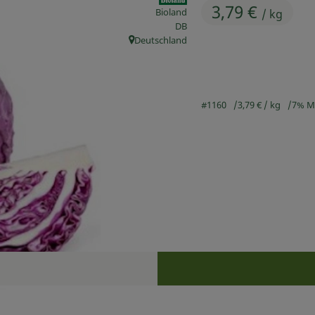
3,79 €
Bioland
/ kg
, Kontrollstelle:
DB
Deutschland
, Herkunft:
#1160
3,79 €
/ kg
7% M
Rezepte
n keine passenden Rezepte gefunden.