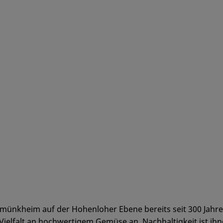
rmünkheim auf der Hohenloher Ebene bereits seit 300 Jahren 
ielfalt an hochwertigem Gemüse an. Nachhaltigkeit ist ihne