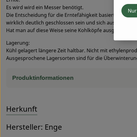
Es wird wird ein Messer benötigt.
Nur
Die Entscheidung für die Erntefähigkeit basiert auf dem
wirklich deutlich geschlossen sein und sich ausgesproch
Hat man auf diese Weise seine Kohlköpfe ausgewählt, wi
Lagerung:
Kühl gelagert längere Zeit haltbar. Nicht mit ethylenpr
Ausgesprochene Lagersorten sind für die Überwinterun
Produktinformationen
Herkunft
Hersteller: Enge