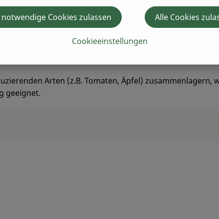
 notwendige Cookies zulassen
Alle Cookies zula
 äußeren Erscheinungsbild (Kopfgröße) und der durch Daume
en fest anfühlen.
Cookieeinstellungen
rd der Kohl mit dem Messer vom Strunk abgetrennt. Eventu
oduzierenden Arten (z.B. Tomaten, Äpfel) zusammenlagern, we
g geeignet.