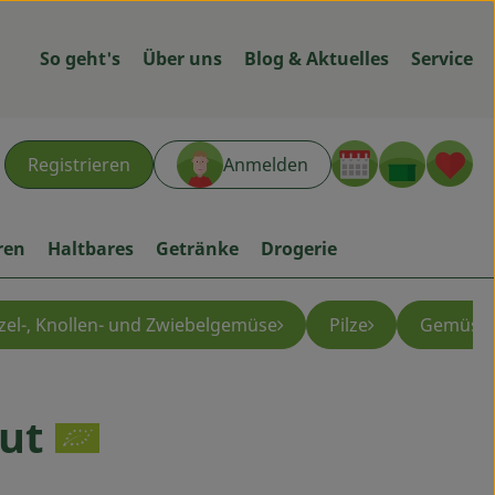
So geht's
Über uns
Blog & Aktuelles
Service
Warenk
L
Registrieren
Anmelden
hen
ren
Haltbares
Getränke
Drogerie
el-, Knollen- und Zwiebelgemüse
Pilze
Gemüse f
ut
ügen