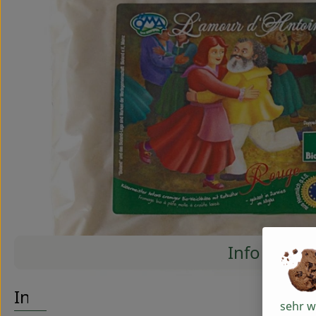
Info
Es wurde
Entdecke passende Rezepte
Info
sehr w