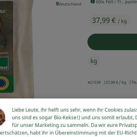
60% Fett i Tr., paste
Deutschland
, Herkunft:
37,99 €
/ kg
kg
#21539
37,99 €
/ kg
7%
Rezepte
Liebe Leute, ihr helft uns sehr, wenn ihr Cookies zulas
uns sind es sogar Bio-Kekse!) und uns somit erlaubt,
n keine passenden Rezepte gefunden.
für unser Marketing zu sammeln. Da wir eure Privats
ertschätzen, habt ihr in Übereinstimmung mit der EU-Richtl