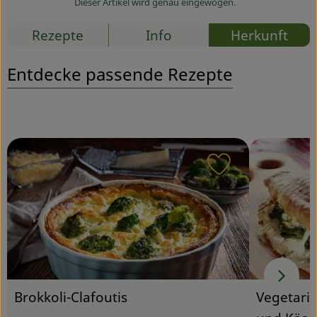
Dieser Artikel wird genau eingewogen.
Service
Rezepte
Info
Herkunft
Entdecke passende Rezepte
Rezept zu Favou
Brokkoli-Clafoutis
Vegetaris