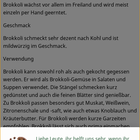
Brokkoli wächst vor allem im Freiland und wird meist
einzeln per Hand geerntet.
Geschmack
Brokkoli schmeckt sehr dezent nach Kohl und ist
mildwürzig im Geschmack.
Verwendung
Brokkoli kann sowohl roh als auch gekocht gegessen
werden. Er wird als Brokkoli-Gemüse in Salaten und
Suppen verwendet. Die Stängel schmecken kurz
gedünstet und auch die feinen Blätter sind genießbar.
Zu Brokkoli passen besonders gut Muskat, Weißwein,
Zitronenschale und -saft, wie auch etwas Knoblauch und
Kräuterbutter. Für Brokkoli werden kurze Garzeiten
empfohlen. Brokkoli lässt sich auch prima einmachen.
Zuerst dazu den Haupttrieb, Stiel und Röschen
Liebe Leute, ihr helft uns sehr, wenn ihr