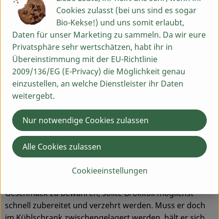
zerkleinern, und anschließen kurz garen. Im Anschluss
Cookies zulasst (bei uns sind es sogar
einfach in vorgewärmte Einmachgläser geben und mit
Bio-Kekse!) und uns somit erlaubt,
einem heißen Essig-Kräutersud auffüllen und 30
Daten für unser Marketing zu sammeln. Da wir eure
Minuten bei 90 Grad einkochen. Auf diese Art bleibt der
Privatsphäre sehr wertschätzen, habt ihr in
Brokkoli schön knackig.
Übereinstimmung mit der EU-Richtlinie
2009/136/EG (E-Privacy) die Möglichkeit genau
Aufbewahrung
einzustellen, an welche Dienstleister ihr Daten
Frischer Brokkoli sollte im Kühlschrank aufbewahrt
weitergebt.
werden. Zum Einfrieren sollte man die Röschen kurz mit
heißem Wasser überbrühen (blanchieren) und in
Nur notwendige Cookies zulassen
Eiswasser tauchen, damit die Farbe erhalten bleibt.
Dann ist er bis zu 6 Monaten haltbar.
Alle Cookies zulassen
Haltbarkeit
Cookieeinstellungen
Um die wertvollen Inhaltsstoffe als auch den
Geschmack zu bewahren, sollte Brokkoli möglichst
schnell zubereitet und verzehrt werden. Muss er doch
im Kühlschrank zwischengelagert werden, hält er sich