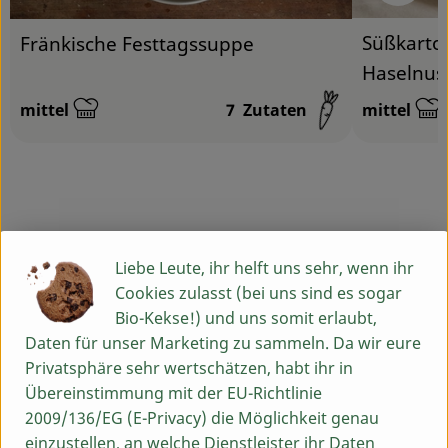
Süßkartof
Fränkische Festtagssuppe
Haselnus
mittel
7
Zutaten
mittel
Schwierigkeit:
Schwierigk
Info
Liebe Leute, ihr helft uns sehr, wenn ihr
Cookies zulasst (bei uns sind es sogar
Sauerrahm-Butter
Bio-Kekse!) und uns somit erlaubt,
Daten für unser Marketing zu sammeln. Da wir eure
Privatsphäre sehr wertschätzen, habt ihr in
Produktinformationen
Übereinstimmung mit der EU-Richtlinie
2009/136/EG (E-Privacy) die Möglichkeit genau
einzustellen, an welche Dienstleister ihr Daten
Zutaten