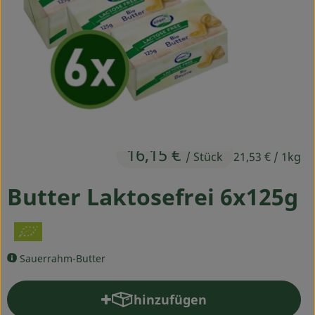
Ökokisten
Obst & Gemüse
Kühltheke
Backwaren
Haltbares
16,15 €
/ Stück
21,53 €
/ 1kg
Getränke
Butter Laktosefrei 6x125g
Drogerie
So geht's
Sauerrahm-Butter
Über uns
hinzufügen
Produkt zum Warenkorb hinz
Blog & Aktuelles