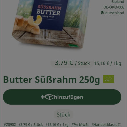
Bioland
Ökokisten
, Kontrollstelle
DE-ÖKO-006
Deutschland
, Herkunft:
Obst & Gemüse
Kühltheke
Backwaren
Haltbares
3,79 €
/ Stück
15,16 €
/ 1kg
Getränke
Butter Süßrahm 250g
Drogerie
hinzufügen
Produkt zum Warenkorb hinz
So geht's
Über uns
Stück
#20902
3,79 €
/ Stück
15,16 €
/ 1kg
7% MwSt
Handelsklasse II
Blog & Aktuelles