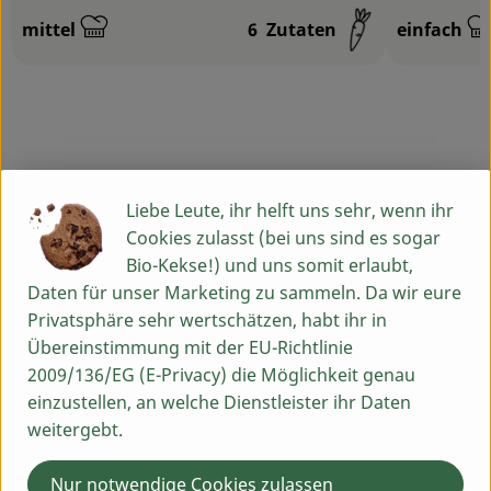
mittel
6
Zutaten
einfach
Schwierigkeit:
Schwierigk
Info
Liebe Leute, ihr helft uns sehr, wenn ihr
Cookies zulasst (bei uns sind es sogar
Bio-Kekse!) und uns somit erlaubt,
Produktinformationen
Daten für unser Marketing zu sammeln. Da wir eure
Privatsphäre sehr wertschätzen, habt ihr in
Übereinstimmung mit der EU-Richtlinie
Zutaten
2009/136/EG (E-Privacy) die Möglichkeit genau
einzustellen, an welche Dienstleister ihr Daten
weitergebt.
Nährwert-Info
Nur notwendige Cookies zulassen