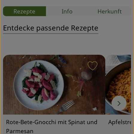
Rezepte
Info
Herkunft
Service
Entdecke passende Rezepte
Rezept zu Favou
Apfelstre
Rote-Bete-Gnocchi mit Spinat und
Parmesan