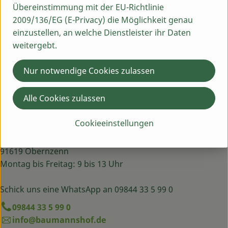
Übereinstimmung mit der EU-Richtlinie
2009/136/EG (E-Privacy) die Möglichkeit genau
Frankreich
einzustellen, an welche Dienstleister ihr Daten
Vallée Verte
weitergebt.
Nur notwendige Cookies zulassen
Alle Cookies zulassen
Du hast eine Frage? Wir helfen dir gern:
Cookieeinstellungen
Egenhausen 54
91619 Obernzenn
Montag bis Freitag: 9 bis 13 Uhr
Schick uns eine WhatsApp an 09844 33 5 99 0
09844 33 5 99 0
info@baumannshof.de