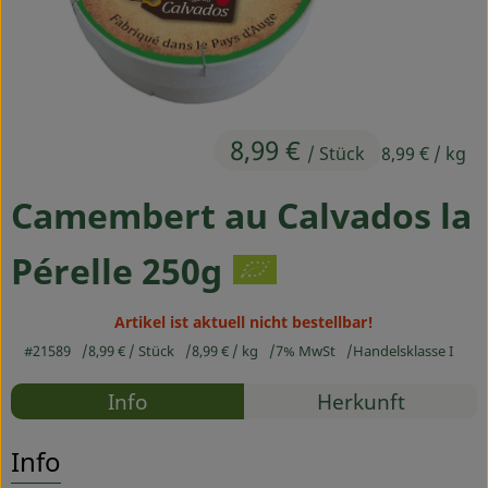
Ökokisten
Obst & Gemüse
Kühltheke
8,99 €
/ Stück
8,99 €
/ kg
Backwaren
Camembert au Calvados la
Haltbares
Getränke
Pérelle 250g
Drogerie
Artikel ist aktuell nicht bestellbar!
#21589
8,99 €
/ Stück
8,99 €
/ kg
7% MwSt
Handelsklasse I
Rezepte
So geht's
Info
Herkunft
Es wurden
Entdecke passende Rezepte
Über uns
Info
Blog & Aktuelles