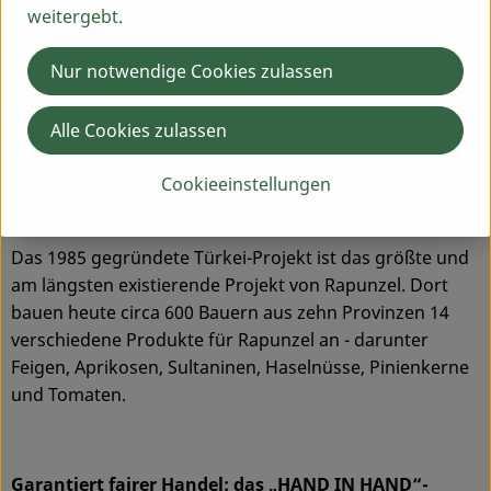
weitergebt.
Das größte Rapunzel Anbauprojekt: Bio aus der
Nur notwendige Cookies zulassen
Türkei
Alle Cookies zulassen
Als Bio-Pionier setzt sich Rapunzel von Anfang an für die
Förderung der ökologischen Landwirtschaft ein. Aus
Cookieeinstellungen
dieser Aufbauarbeit sind eigene Anbauprojekte in der
Türkei und auf der ganzen Welt entstanden.
Das 1985 gegründete Türkei-Projekt ist das größte und
am längsten existierende Projekt von Rapunzel. Dort
bauen heute circa 600 Bauern aus zehn Provinzen 14
verschiedene Produkte für Rapunzel an - darunter
Feigen, Aprikosen, Sultaninen, Haselnüsse, Pinienkerne
und Tomaten.
Garantiert fairer Handel: das „HAND IN HAND“-