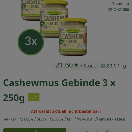
Bioanbau
Ökokisten
, Kontrollstelle
DE-ÖKO-006
Obst & Gemüse
Kühltheke
Backwaren
Haltbares
21,60 €
/ Stück
28,80 €
/ kg
Getränke
Cashewmus Gebinde 3 x
Drogerie
250g
So geht's
Artikel ist aktuell nicht bestellbar!
Über uns
#47724
21,60 €
/ Stück
28,80 €
/ kg
7% MwSt
Handelsklasse II
Rezepte
Blog & Aktuelles