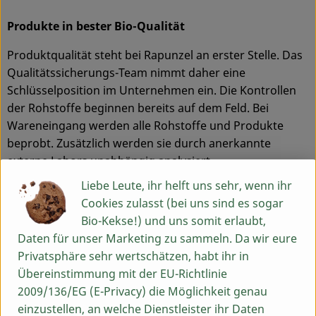
Produkte in bester Bio-Qualität
Produktqualität steht bei Rapunzel an erster Stelle. Das
Qualitätssicherungs-Team nimmt daher eine
Schlüsselposition im Unternehmen ein. Die Kontrollen
der Rohstoffe beginnen bereits auf dem Feld. Bei
Wareneingang werden alle Rohstoffe und Produkte
beprobt. Zusätzlich werden sie durch anerkannte
externe Labors unabhängig analysiert.
Liebe Leute, ihr helft uns sehr, wenn ihr
Wie schon zu Beginn liegen Rapunzel auch heute die
Cookies zulasst (bei uns sind es sogar
persönlichen Kontakte zu den Lieferanten und
Bio-Kekse!) und uns somit erlaubt,
langfristige Partnerschaften besonders am Herzen.
Daten für unser Marketing zu sammeln. Da wir eure
Besuche vor Ort, Beratung durch eigene Agrar-
Privatsphäre sehr wertschätzen, habt ihr in
Ingenieure und der rege Austausch miteinander sichern
Übereinstimmung mit der EU-Richtlinie
die einwandfreie Qualität der Rohstoffe ab. Das schafft
2009/136/EG (E-Privacy) die Möglichkeit genau
Transparenz - vom Feld bis zum Teller des Verbrauchers.
einzustellen, an welche Dienstleister ihr Daten