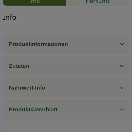
Info
Herkunft
Es wurden
Entdecke passende Rezepte
Service
Info
Produktinformationen
Zutaten
Nährwert-Info
Produktdatenblatt