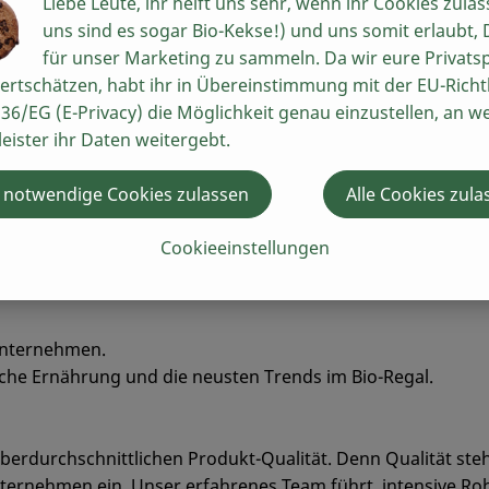
Liebe Leute, ihr helft uns sehr, wenn ihr Cookies zulas
uns sind es sogar Bio-Kekse!) und uns somit erlaubt,
für unser Marketing zu sammeln. Da wir eure Privats
ertschätzen, habt ihr in Übereinstimmung mit der EU-Richtl
36/EG (E-Privacy) die Möglichkeit genau einzustellen, an w
leister ihr Daten weitergebt.
 notwendige Cookies zulassen
Alle Cookies zula
Cookieeinstellungen
 Unternehmen.
liche Ernährung und die neusten Trends im Bio-Regal.
berdurchschnittlichen Produkt-Qualität. Denn Qualität steht
ternehmen ein. Unser erfahrenes Team führt intensive Ro