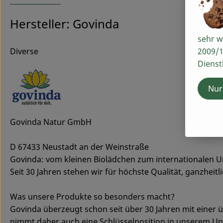
Hersteller: Govinda
sehr w
2009/1
Diverse
Dienst
Nur
Govinda Natur GmbH
D 67433 Neustadt an der Weinstraße
Govinda: vom kleinen Biolädchen zum internationalen
Seit 30 Jahren stehen wir für höchste Qualität, ganzheit
Was unsere Produkte so besonders macht?
Govinda überzeugt schon seit über 30 Jahren mit einer ü
nimmt daher auch eine Schlüsselposition in unserem Un