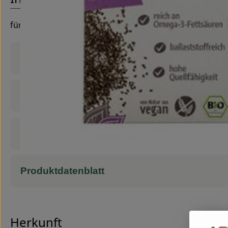
für Müslis, Smoothies, zum Backen u.v.m.
Produktinformationen
Zutaten
Nährwert-Info
Produktdatenblatt
Herkunft