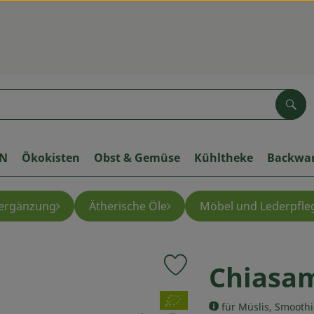
Suc
ON
Ökokisten
Obst & Gemüse
Kühltheke
Backwa
ergänzung
Ätherische Öle
Möbel und Lederpfle
Chiasa
Produkt zu Favouriten hinzuf
, Verband:
für Müslis, Smoothi