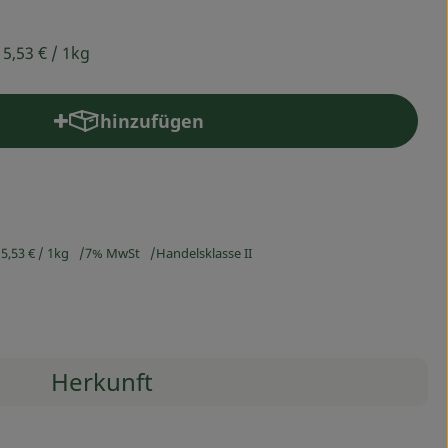
15,53 €
/ 1kg
hinzufügen
Produkt zum Warenkorb hinzufügen
5,53 €
/ 1kg
7% MwSt
Handelsklasse II
Herkunft