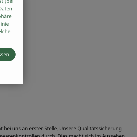
st (bei
 Daten
phäre
inie
elche
ssen
 bei uns an erster Stelle. Unsere Qualitätssicherung
hwarenkontrollen durch. Dies macht sich im Aussehen