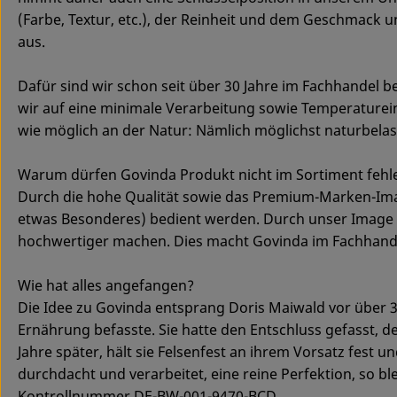
(Farbe, Textur, etc.), der Reinheit und dem Geschmack 
aus.
Dafür sind wir schon seit über 30 Jahre im Fachhandel 
wir auf eine minimale Verarbeitung sowie Temperature
wie möglich an der Natur: Nämlich möglichst naturbelas
Warum dürfen Govinda Produkt nicht im Sortiment fehl
Durch die hohe Qualität sowie das Premium-Marken-Ima
etwas Besonderes) bedient werden. Durch unser Image u
hochwertiger machen. Dies macht Govinda im Fachhande
Wie hat alles angefangen?
Die Idee zu Govinda entsprang Doris Maiwald vor über 30
Ernährung befasste. Sie hatte den Entschluss gefasst, d
Jahre später, hält sie Felsenfest an ihrem Vorsatz fest 
durchdacht und verarbeitet, eine reine Perfektion, so bl
Kontrollnummer DE-BW-001-9470-BCD