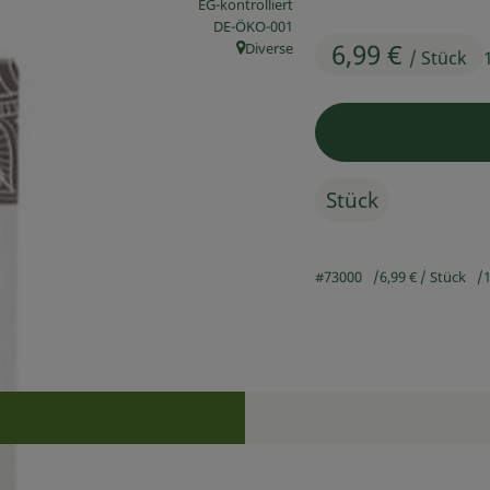
EG-kontrolliert
, Kontrollstelle:
DE-ÖKO-001
6,99 €
Diverse
/ Stück
, Herkunft:
Stück
#73000
6,99 €
/ Stück
1
Rezepte
n keine passenden Rezepte gefunden.