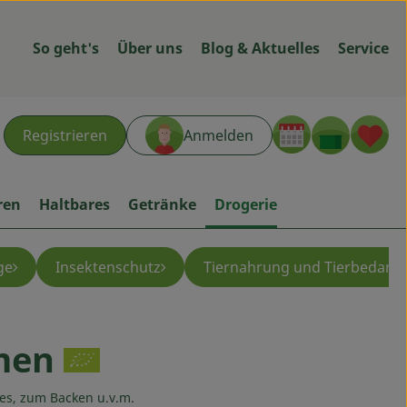
So geht's
Über uns
Blog & Aktuelles
Service
Warenk
L
Registrieren
Anmelden
hen
ren
Haltbares
Getränke
Drogerie
ge
Insektenschutz
Tiernahrung und Tierbedarf
men
ügen
es, zum Backen u.v.m.