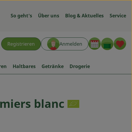
So geht's
Über uns
Blog & Aktuelles
Service
Warenk
L
Registrieren
Anmelden
hen
ren
Haltbares
Getränke
Drogerie
miers blanc
ügen