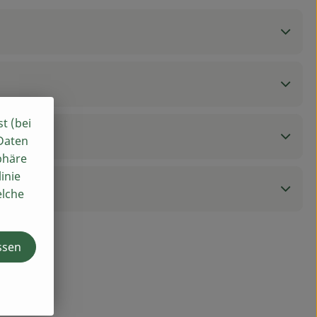
st (bei
 Daten
phäre
inie
elche
ssen