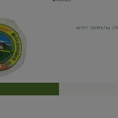
Frankreich
, Herkunft:
#21517
20,99 €
/ kg
7
Rezepte
n keine passenden Rezepte gefunden.