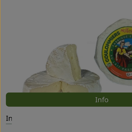
Info
Es wurde
Entdecke passende Rezepte
Info