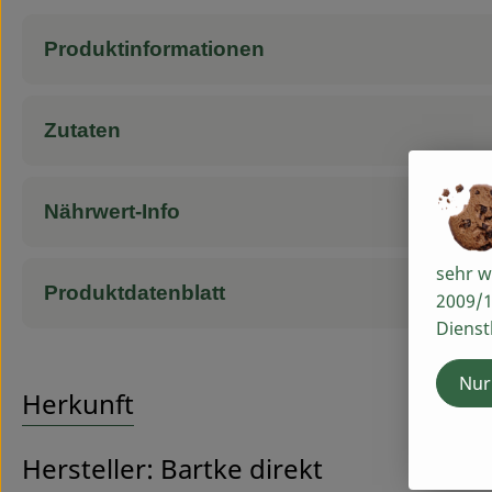
Produktinformationen
Zutaten
Nährwert-Info
sehr w
Produktdatenblatt
2009/1
Dienst
Nur
Herkunft
Hersteller: Bartke direkt