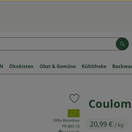
Suc
ON
Ökokisten
Obst & Gemüse
Kühltheke
Backwa
Coulom
Produkt zu Favouriten hinzuf
, Verband:
100% Bioanbau
20,99 €
/ kg
, Kontrollstelle:
FR-BIO-10