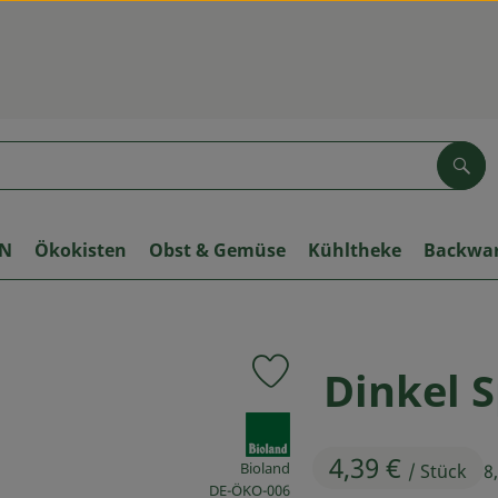
Suc
ON
Ökokisten
Obst & Gemüse
Kühltheke
Backwa
Dinkel S
Produkt zu Favouriten hinzufü
, Verband:
4,39 €
Bioland
/ Stück
8
, Kontrollstelle:
DE-ÖKO-006