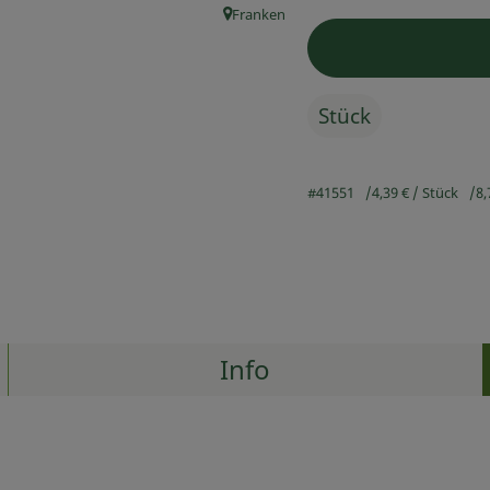
Franken
, Herkunft:
Stück
#41551
4,39 €
/ Stück
8,
Info