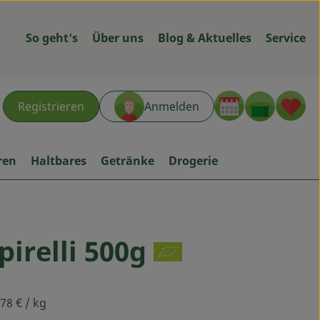
So geht's
Über uns
Blog & Aktuelles
Service
Warenk
L
Registrieren
Anmelden
hen
ren
Haltbares
Getränke
Drogerie
pirelli 500g
gen
,78 €
/ kg