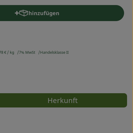
hinzufügen
Produkt zum Warenkorb hinzufügen
78 €
/ kg
7% MwSt
Handelsklasse II
Herkunft