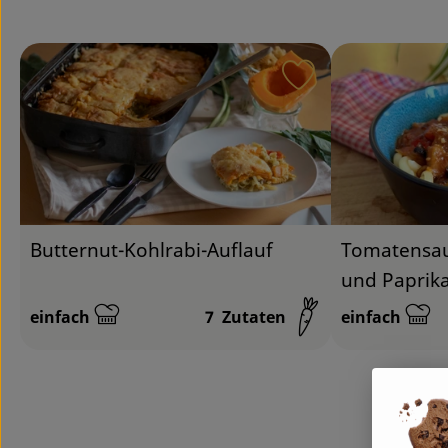
Rezept zu Favour
Butternut-Kohlrabi-Auflauf
Tomatensau
und Paprik
einfach
7
Zutaten
einfach
Schwierigkeit:
Schwierigkeit