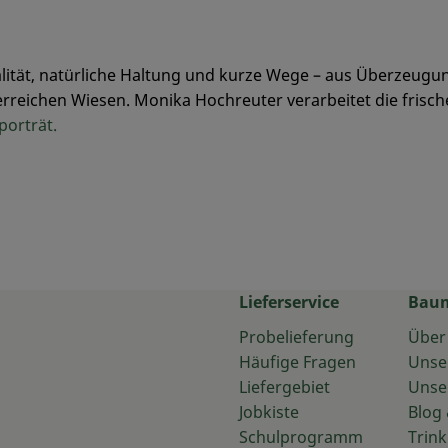
tät, natürliche Haltung und kurze Wege – aus Überzeugung
uterreichen Wiesen. Monika Hochreuter verarbeitet die fris
porträt.
Lieferservice
Bau
Probelieferung
Über
Häufige Fragen
Unse
Liefergebiet
Unse
Jobkiste
Blog 
Schulprogramm
Trink