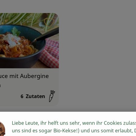
iten hinzufügen
Rezept zu Favouriten hinzufügen
ce mit Aubergine
a
6
Zutaten
:
Liebe Leute, ihr helft uns sehr, wenn ihr Cookies zulas
uns sind es sogar Bio-Kekse!) und uns somit erlaubt,