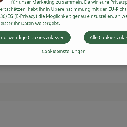
für unser Marketing zu sammeln. Da wir eure Privats
ertschätzen, habt ihr in Übereinstimmung mit der EU-Richtl
36/EG (E-Privacy) die Möglichkeit genau einzustellen, an w
leister ihr Daten weitergebt.
ei-Nudeln in bester Qualität. Für die bio-zertifizierten Nud
ren Hühnern.
 notwendige Cookies zulassen
Alle Cookies zula
Cookieeinstellungen
nd Ei.