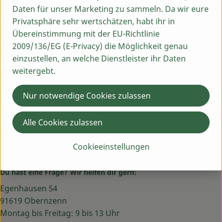
Herkunft
Daten für unser Marketing zu sammeln. Da wir eure
Privatsphäre sehr wertschätzen, habt ihr in
Hersteller: PVL
Übereinstimmung mit der EU-Richtlinie
2009/136/EG (E-Privacy) die Möglichkeit genau
einzustellen, an welche Dienstleister ihr Daten
Deutschland
weitergebt.
PRIMAVERA
Nur notwendige Cookies zulassen
Alle Cookies zulassen
Cookieeinstellungen
Du hast eine Frage? Wir helfen dir gern:
Egenhausen 54
91619 Obernzenn
Montag bis Freitag: 9 bis 13 Uhr