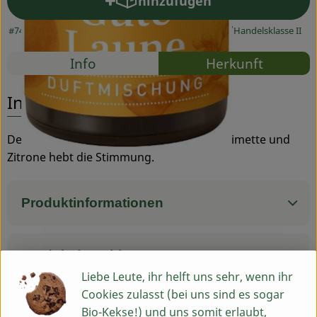
hinzufügen
Produkt zum Warenkorb hin
Service
#74086
9,90 €
/ Stück
1980,00 €
/ l
19% MwSt
Handelsklasse II
Rezepte
Info
Herkunft
Es wurden
Entdecke passende Rezepte
Info
Der fruchtig-exotische Duft aus Orange, Limette und
Zitrone hebt die Stimmung.
Produktinformationen
Produktdatenblatt
Liebe Leute, ihr helft uns sehr, wenn ihr
Cookies zulasst (bei uns sind es sogar
Bio-Kekse!) und uns somit erlaubt,