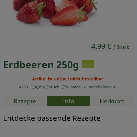
Ökokisten
Obst & Gemüse
Kühltheke
4,99 €
Backwaren
/ Stück
Haltbares
Erdbeeren 250g
Getränke
Artikel ist aktuell nicht bestellbar!
Drogerie
#2501
4,99 €
/ Stück
7% MwSt
Handelsklasse II
Rezepte
Info
Herkunft
So geht's
Entdecke passende Rezepte
Über uns
Blog & Aktuelles