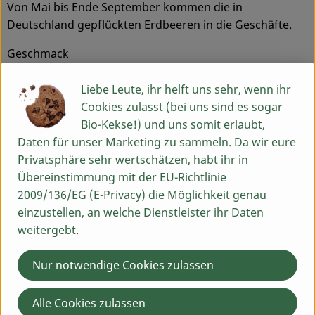
Von Mai bis Ende September kommen die in
Deutschland gepflückten Erdbeeren in die Geschäfte.
Geschmack
Reife Früchte schmecken herrlich süß und erfrischend,
die Säure ist kaum spürbar. Leider sagt die Farbe der
Liebe Leute, ihr helft uns sehr, wenn ihr
Erdbeeren nichts über die Reife und damit den
Cookies zulasst (bei uns sind es sogar
Geschmack der Früchte aus, denn je nach Sorte ist die
Bio-Kekse!) und uns somit erlaubt,
Farbe der reifen Beeren eher hell- oder dunkelrot.
Daten für unser Marketing zu sammeln. Da wir eure
Wichtig ist nur, dass die Früchte möglichst durchgehend
Privatsphäre sehr wertschätzen, habt ihr in
rot gefärbt sind.
Übereinstimmung mit der EU-Richtlinie
2009/136/EG (E-Privacy) die Möglichkeit genau
Verwendung
einzustellen, an welche Dienstleister ihr Daten
Die saftig-roten Früchte passen sowohl zu süßen, als
weitergebt.
auch zu herzhaften Gerichten. Besonders gut
schmecken sie in süßen Rezepten in Kombination mit
Nur notwendige Cookies zulassen
Milchprodukten- egal, ob als Eis, Kuchen oder einfach
nur mit einem Klecks Sahne. Probieren Sie zum Beispiel
Alle Cookies zulassen
unsere Erdbeer-Joghurt-Torte! Daneben eignen sich