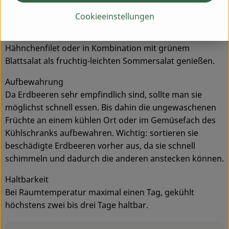
Erdbeeren wunderbar zum Einmachen von Konfitüre
Cookieeinstellungen
und als Püree zum Aufgießen mit Sekt. Man kann sie
aber auch als erfrischende Salsa mit gebratenem
Hähnchenfilet oder in Kombination mit grünem
Blattsalat als fruchtig-leichten Sommersalat genießen.
Aufbewahrung
Da Erdbeeren sehr empfindlich sind, sollte man sie
möglichst schnell essen. Bis dahin die ungewaschenen
Früchte an einem kühlen Ort oder im Gemüsefach des
Kühlschranks aufbewahren. Wichtig: sortieren sie
beschädigte Erdbeeren vorher aus, da sie schnell
schimmeln und dadurch die anderen anstecken können.
Haltbarkeit
Bei Raumtemperatur maximal einen Tag, gekühlt
höchstens zwei bis drei Tage haltbar.