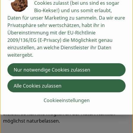
steht bei uns an erster Stelle. Unsere Qualitätssicherung
Cookies zulasst (bei uns sind es sogar
nimmt daher auch eine Schlüsselposition in unserem
Bio-Kekse!) und uns somit erlaubt,
Unternehmen ein. Unser erfahrenes Team führt
Daten für unser Marketing zu sammeln. Da wir eure
intensive Rohwarenkontrollen durch. Dies macht sich
Privatsphäre sehr wertschätzen, habt ihr in
im Aussehen (Farbe, Textur, etc.), der Reinheit und dem
Übereinstimmung mit der EU-Richtlinie
Geschmack unserer Produkte bemerkbar.
2009/136/EG (E-Privacy) die Möglichkeit genau
Vergleichsprodukte sind oftmals günstiger, doch zahlt
einzustellen, an welche Dienstleister ihr Daten
sich unsere Qualität immer aus.
weitergebt.
Dafür sind wir schon seit über 30 Jahre im Fachhandel
Nur notwendige Cookies zulassen
bekannt und haben uns als Premium Produkt Marke
etabliert. Auch durch unsere Herstellungsverfahren, bei
Alle Cookies zulassen
denen wir auf eine minimale Verarbeitung sowie
Temperatureinfluss achten, haben wir uns schon immer
Cookieeinstellungen
von Mitbewerbern abheben können. Unsere Produkte
bleiben so nah wie möglich an der Natur: Nämlich
möglichst naturbelassen.