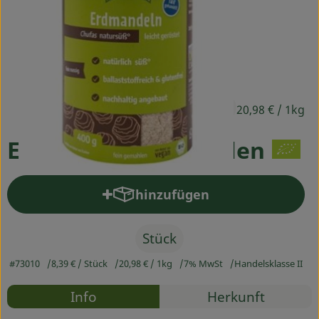
Ökokisten
Obst & Gemüse
Kühltheke
8,39 €
Backwaren
/ Stück
20,98 €
/ 1kg
Haltbares
Erdmandeln gemahlen
Getränke
hinzufügen
Produkt zum Warenkorb hinz
Drogerie
Stück
So geht's
#73010
8,39 €
/ Stück
20,98 €
/ 1kg
7% MwSt
Handelsklasse II
Über uns
Rezepte
Info
Herkunft
Blog & Aktuelles