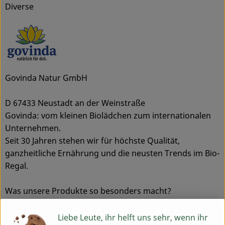
Diverse
Govinda Natur GmbH
D 67433 Neustadt an der Weinstraße
Govinda: vom kleinen Biolädchen zum internationalen
Unternehmen.
Seit 30 Jahren stehen wir für höchste Qualität,
ganzheitliche Ernährung und die neusten Trends im Bio-
Regal.
Was unsere Produkte so besonders macht?
Govinda überzeugt schon seit über 30 Jahren mit einer
überdurchschnittlichen Produkt-Qualität. Denn Qualität
Liebe Leute, ihr helft uns sehr, wenn ihr