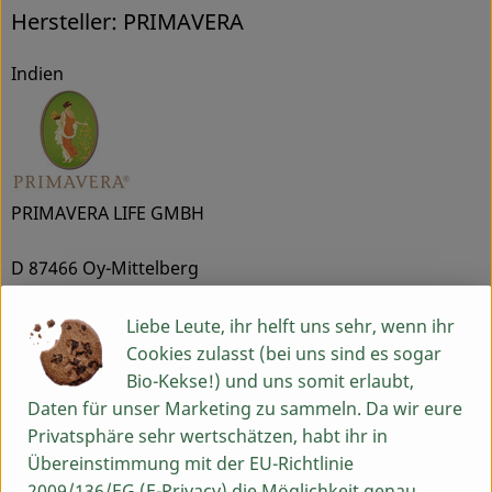
Hersteller: PRIMAVERA
Indien
PRIMAVERA LIFE GMBH
D 87466 Oy-Mittelberg
Unsere Philosophie beruht auf dem Verständnis, dass
Liebe Leute, ihr helft uns sehr, wenn ihr
eine ganzheitliche Betrachtung von Gesundheit und
Cookies zulasst (bei uns sind es sogar
Schönheit das Wohlbefinden fördert und Körper, Geist
Bio-Kekse!) und uns somit erlaubt,
und Seele in Einklang bringt. Wir freuen uns, andere
Daten für unser Marketing zu sammeln. Da wir eure
Menschen mit unserer 27jährigen Erfahrung in
Privatsphäre sehr wertschätzen, habt ihr in
Pflanzen- und Aromatherapie inspirieren zu dürfen und
Übereinstimmung mit der EU-Richtlinie
mit ihnen unsere Liebe zur Natur und unseren Respekt
2009/136/EG (E-Privacy) die Möglichkeit genau