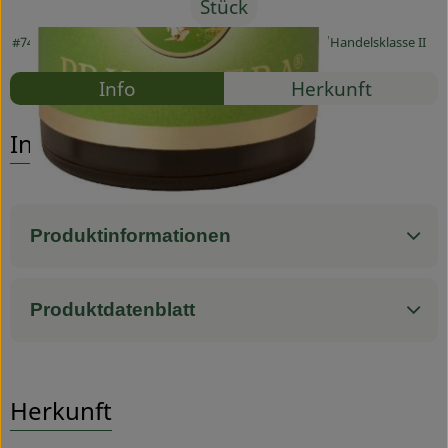
Stück
Service
#74020
6,90 €
/ Stück
1380,00 €
/ l
19% MwSt
Handelsklasse II
Rezepte
Info
Herkunft
Es wurden
Entdecke passende Rezepte
Info
Produktinformationen
Produktdatenblatt
Herkunft