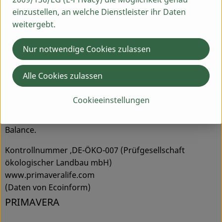
für Mensch und Umwelt zu teilen. Wir haben uns zu
einzustellen, an welche Dienstleister ihr Daten
höchster Qualität verpflichtet. Dies bedeutet für uns:
weitergebt.
erstklassige Produkte aus naturreinen, biologischen
Zutaten, liebevolle Fürsorge und Verantwortung für
Nur notwendige Cookies zulassen
Mensch und Natur sowie faire Beziehungen - zu
unseren Produzenten, Lieferanten, Kunden,
Alle Cookies zulassen
Mitarbeitern, den Menschen, die unsere Vision teilen.
Produkte von
PRIMAVERA
schöpfen ihre Wirkkräfte aus
Cookieeinstellungen
dem unermesslichen Reichtum der natürlichen
Pflanzenwelt und schenken Ihnen innere und äußere
Balance.
Kontrollnummer ,DE-ÖKO-007 (Prüfgesellschaft
ökologischer Landbau mbH)
www.primaveralife.com
(Daten von Ecoinform)
PRIMAVERA