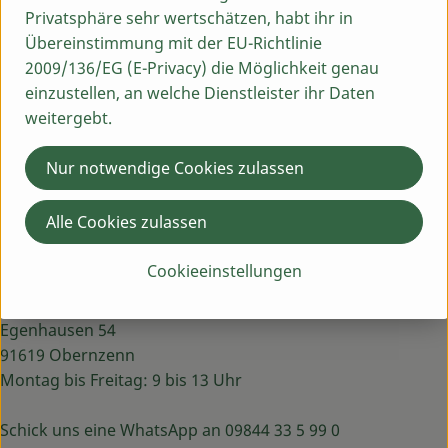
Wurzelgäbers Blütenparadies - Wurdies
Privatsphäre sehr wertschätzen, habt ihr in
Stadlermühle 1
Übereinstimmung mit der EU-Richtlinie
92549 Stadlern
2009/136/EG (E-Privacy) die Möglichkeit genau
einzustellen, an welche Dienstleister ihr Daten
weitergebt.
Produktinformationen
Nur notwendige Cookies zulassen
Herkunft
Alle Cookies zulassen
Cookieeinstellungen
Du hast eine Frage? Wir helfen dir gern:
Egenhausen 54
91619 Obernzenn
Montag bis Freitag: 9 bis 13 Uhr
Schick uns eine WhatsApp an 09844 33 5 99 0