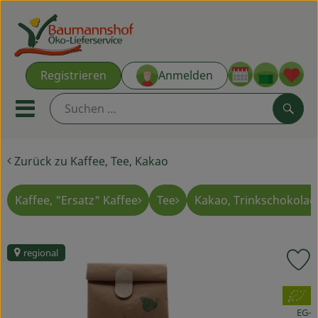
Warenk
Registrieren
Anmelden
Link
Mobiles Menu öffnen oder s
Such
Zurück zu Kaffee, Tee, Kakao
Ökokisten
Kochkisten
Kaffee, "Ersatz" Kaffee
Tee
Kakao, Trinkschokolad
NEU & ANGEBOT
regional
P
THEMENWELTEN
, Verband:
AUS DER REGION
EG-