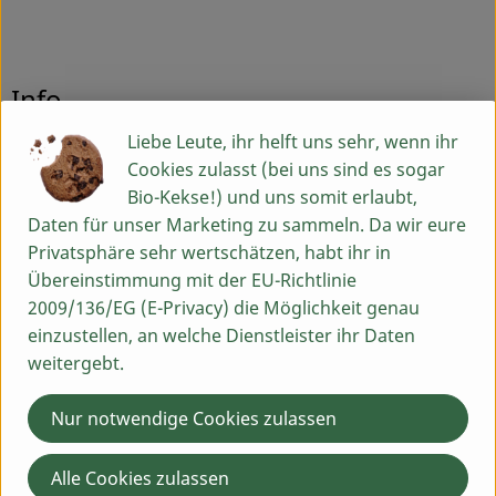
Info
Liebe Leute, ihr helft uns sehr, wenn ihr
MHD 08.07.26, Roh und hefefrei
Cookies zulasst (bei uns sind es sogar
Bio-Kekse!) und uns somit erlaubt,
Daten für unser Marketing zu sammeln. Da wir eure
Produktinformationen
Privatsphäre sehr wertschätzen, habt ihr in
Übereinstimmung mit der EU-Richtlinie
2009/136/EG (E-Privacy) die Möglichkeit genau
Zutaten
einzustellen, an welche Dienstleister ihr Daten
weitergebt.
Produktdatenblatt
Nur notwendige Cookies zulassen
Alle Cookies zulassen