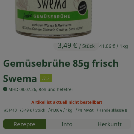
Ökokisten
Obst & Gemüse
Kühltheke
3,49 €
Backwaren
/ Stück
41,06 €
/ 1kg
Haltbares
Gemüsebrühe 85g frisch
Getränke
Swema
Drogerie
MHD 08.07.26, Roh und hefefrei
Artikel ist aktuell nicht bestellbar!
So geht's
#51410
3,49 €
/ Stück
41,06 €
/ 1kg
7% MwSt
Handelsklasse II
Über uns
Rezepte
Info
Herkunft
Blog & Aktuelles