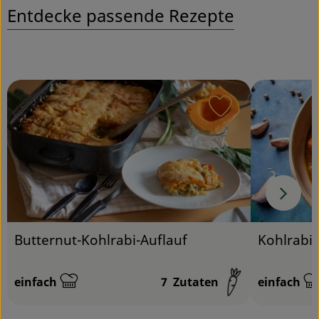
Entdecke passende Rezepte
Service
Rezept zu Favou
Butternut-Kohlrabi-Auflauf
Kohlrabi-
einfach
7
Zutaten
einfach
Schwierigkeit:
Schwierigk