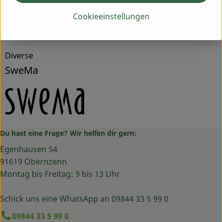
Herkunft
Cookieeinstellungen
Hersteller: SweMa
Diverse
SweMa
Du hast eine Frage? Wir helfen dir gern:
Egenhausen 54
91619 Obernzenn
Montag bis Freitag: 9 bis 13 Uhr
Schick uns eine WhatsApp an 09844 33 5 99 0
09844 33 5 99 0