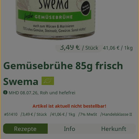
Ökokisten
Obst & Gemüse
Kühltheke
3,49 €
Backwaren
/ Stück
41,06 €
/ 1kg
Haltbares
Gemüsebrühe 85g frisch
Getränke
Swema
Drogerie
MHD 08.07.26, Roh und hefefrei
Artikel ist aktuell nicht bestellbar!
So geht's
#51410
3,49 €
/ Stück
41,06 €
/ 1kg
7% MwSt
Handelsklasse II
Über uns
Rezepte
Info
Herkunft
Blog & Aktuelles