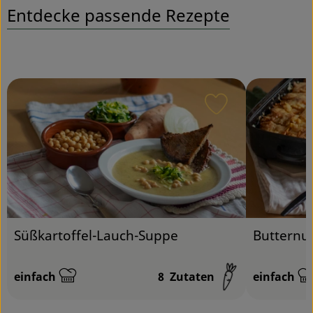
Entdecke passende Rezepte
Service
Rezept zu Favou
Süßkartoffel-Lauch-Suppe
Butternut
einfach
8
Zutaten
einfach
Schwierigkeit:
Schwierigk