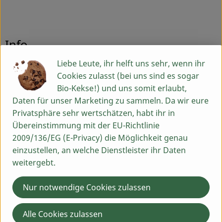
Info
Liebe Leute, ihr helft uns sehr, wenn ihr
MHD 08.07.26, Roh und hefefrei
Cookies zulasst (bei uns sind es sogar
Bio-Kekse!) und uns somit erlaubt,
Daten für unser Marketing zu sammeln. Da wir eure
Produktinformationen
Privatsphäre sehr wertschätzen, habt ihr in
Übereinstimmung mit der EU-Richtlinie
2009/136/EG (E-Privacy) die Möglichkeit genau
Zutaten
einzustellen, an welche Dienstleister ihr Daten
weitergebt.
Produktdatenblatt
Nur notwendige Cookies zulassen
Alle Cookies zulassen