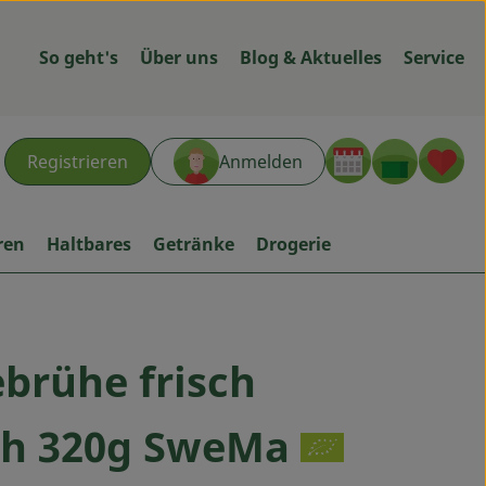
So geht's
Über uns
Blog & Aktuelles
Service
Warenk
L
Registrieren
Anmelden
hen
ren
Haltbares
Getränke
Drogerie
brühe frisch
ügen
ch 320g SweMa