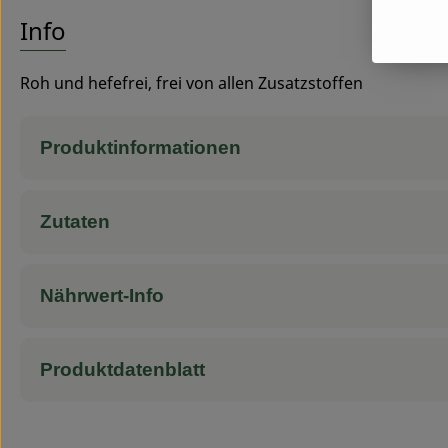
Info
Roh und hefefrei, frei von allen Zusatzstoffen
Produktinformationen
Zutaten
Nährwert-Info
Produktdatenblatt