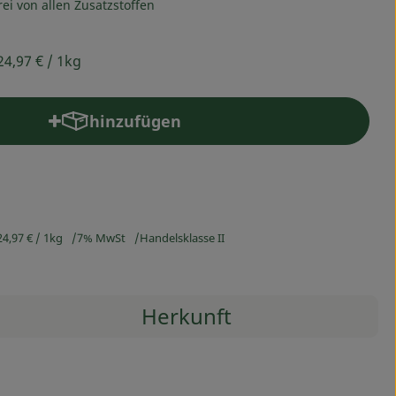
rei von allen Zusatzstoffen
24,97 €
/ 1kg
hinzufügen
Produkt zum Warenkorb hinzufügen
24,97 €
/ 1kg
7% MwSt
Handelsklasse II
Herkunft