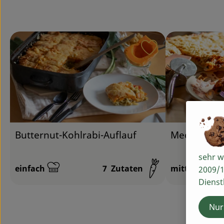
Rezept zu Favour
Butternut-Kohlrabi-Auflauf
Mediterran 
sehr w
einfach
7
Zutaten
mittel
2009/1
Schwierigkeit:
Schwierigkeit
Dienst
Nur