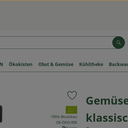
Suc
ON
Ökokisten
Obst & Gemüse
Kühltheke
Backwa
Gemüse
Produkt zu Favouriten hinzuf
, Verband:
klassis
100% Bioanbau
, Kontrollstelle:
DE-ÖKO-006