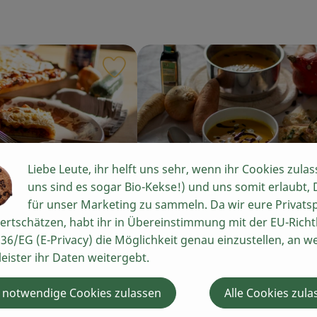
iten hinzufügen
Rezept zu Favouriten hinzufügen
Liebe Leute, ihr helft uns sehr, wenn ihr Cookies zulas
uns sind es sogar Bio-Kekse!) und uns somit erlaubt,
gedeckte Pizza
Wintersuppe
für unser Marketing zu sammeln. Da wir eure Privats
ertschätzen, habt ihr in Übereinstimmung mit der EU-Richtl
7
Zutaten
einfach
18
Zutat
36/EG (E-Privacy) die Möglichkeit genau einzustellen, an w
:
Schwierigkeit:
leister ihr Daten weitergebt.
 notwendige Cookies zulassen
Alle Cookies zula