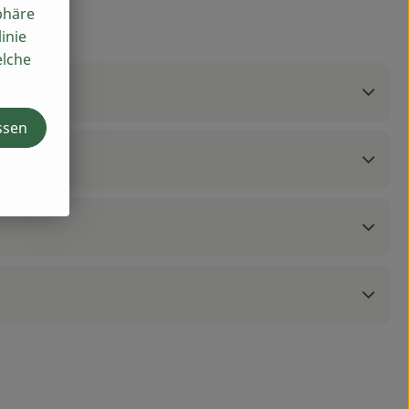
phäre
inie
elche
ssen