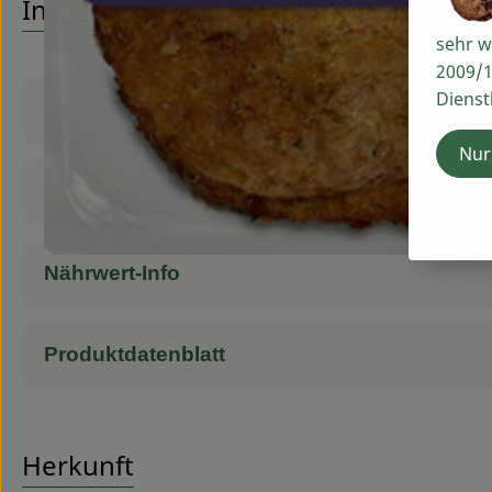
Info
sehr w
2009/1
Dienst
Produktinformationen
Nur
Zutaten
Nährwert-Info
Produktdatenblatt
Herkunft