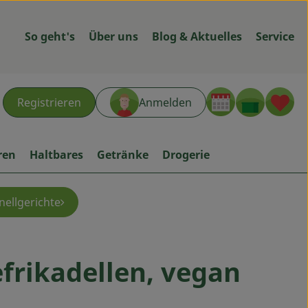
So geht's
Über uns
Blog & Aktuelles
Service
Warenk
L
Registrieren
Anmelden
hen
ren
Haltbares
Getränke
Drogerie
ellgerichte
rikadellen, vegan
ügen