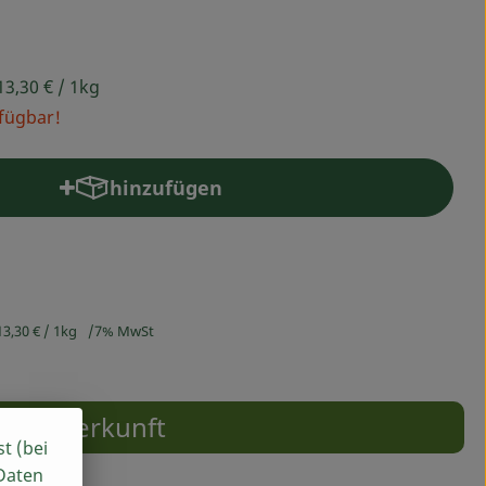
13,30 €
/ 1kg
rfügbar!
hinzufügen
Produkt zum Warenkorb hinzufügen
13,30 €
/ 1kg
7% MwSt
Herkunft
st (bei
 Daten