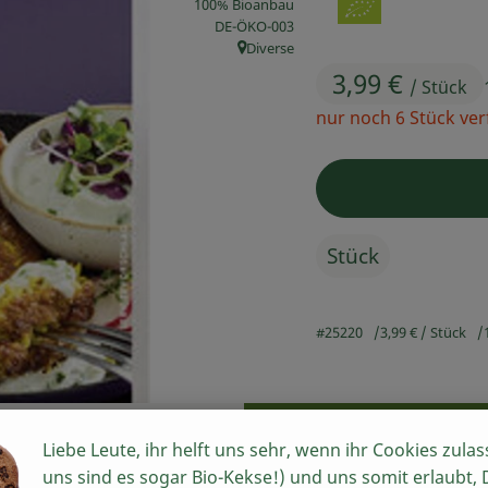
100% Bioanbau
, Kontrollstelle:
DE-ÖKO-003
Diverse
, Herkunft:
3,99 €
/ Stück
nur noch 6 Stück ve
Stück
#25220
3,99 €
/ Stück
Rezepte
Liebe Leute, ihr helft uns sehr, wenn ihr Cookies zulas
n keine passenden Rezepte gefunden.
uns sind es sogar Bio-Kekse!) und uns somit erlaubt,