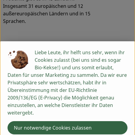
Insgesamt 31 europäischen und 12
außereuropäischen Ländern und in 15
Sprachen.
Ausgangspunkt
Liebe Leute, ihr helft uns sehr, wenn ihr
SONETT gehört zu den Pionieren
Cookies zulasst (bei uns sind es sogar
ökologischer Wasch-und
Bio-Kekse!) und uns somit erlaubt,
Reinigungsmittel und wurde 1977
Daten für unser Marketing zu sammeln. Da wir eure
gegründet, parallel zu der ganz neu
Privatsphäre sehr wertschätzen, habt ihr in
aufkommenden Naturkostbewegung.
Übereinstimmung mit der EU-Richtlinie
Der ursprüngliche Anstoß für die
2009/136/EG (E-Privacy) die Möglichkeit genau
Entwicklung der SONETT Wasch- und
einzustellen, an welche Dienstleister ihr Daten
Reinigungsmittel geht jedoch noch
weitergebt.
weiter zurück, nämlich auf
Wasserforschungen, die der
Nur notwendige Cookies zulassen
anthroposophische