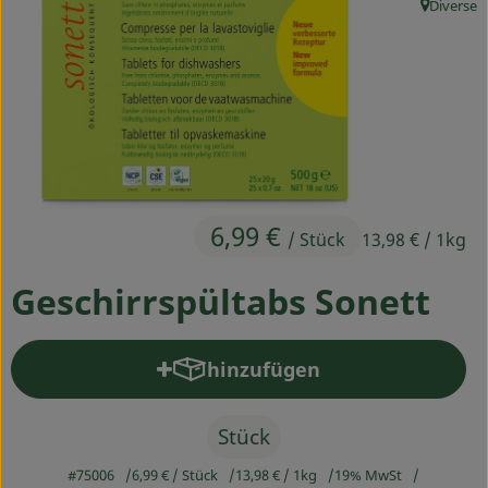
Diverse
, Herkunft
Ökokisten
Obst & Gemüse
Kühltheke
Backwaren
Haltbares
6,99 €
/ Stück
13,98 €
/ 1kg
Getränke
Geschirrspültabs Sonett
Drogerie
hinzufügen
Produkt zum Warenkorb hinz
So geht's
Stück
Über uns
#75006
6,99 €
/ Stück
13,98 €
/ 1kg
19% MwSt
Blog & Aktuelles