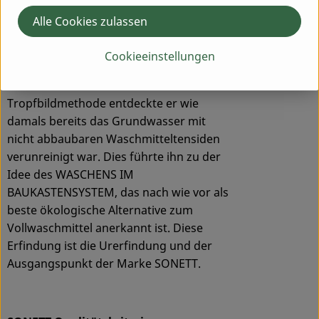
Naturwissenschaftler Johannes Schnorr
Alle Cookies zulassen
am Institut für
Strömungswissenschaften in
Cookieeinstellungen
Herrischried Ender der 60ger Jahre
durchführte. Mit Hilfe der
Tropfbildmethode entdeckte er wie
damals bereits das Grundwasser mit
nicht abbaubaren Waschmitteltensiden
verunreinigt war. Dies führte ihn zu der
Idee des WASCHENS IM
BAUKASTENSYSTEM, das nach wie vor als
beste ökologische Alternative zum
Vollwaschmittel anerkannt ist. Diese
Erfindung ist die Urerfindung und der
Ausgangspunkt der Marke SONETT.