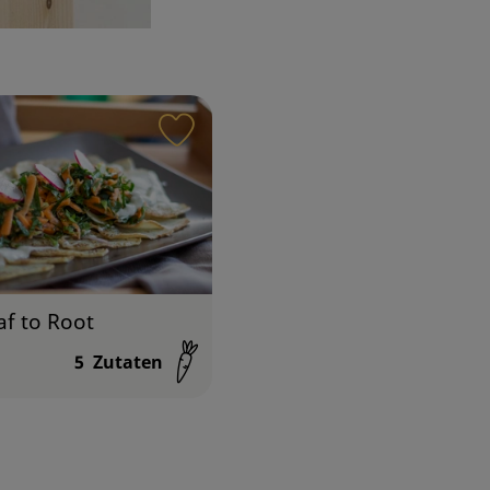
iten hinzufügen
Rezept zu Favouriten hinzufügen
eaf to Root
5
Zutaten
: