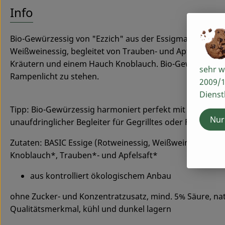
Info
Bio-Gewürzessig von "Ezzich" aus der Essigmanufaktur 
Weißweinessig, begleitet von Trauben- und Apfelsaft, 
Kräutern und einem Hauch Knoblauch. Bio-Gewürzessig i
sehr w
Rampenlicht zu stehen.
2009/1
Dienst
Tipp: Bio-Gewürzessig harmoniert perfekt mit Kürbissupp
Nur
unaufdringlicher Begleiter für Gegrilltes oder Fisch.
Zutaten: BASIC Essige (Rotweinessig, Weißweinessig)*,
Knoblauch*, Trauben*- und Apfelsaft*
aus kontrolliert ökologischem Anbau
ohne Zucker- und Konzentratzusatz, mind. 5% Säure, natür
Qualitätsmerkmal, kühl und dunkel lagern