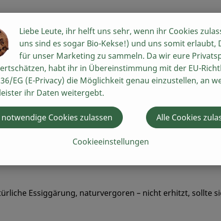
Liebe Leute, ihr helft uns sehr, wenn ihr Cookies zulas
in Petersaurach - einzigartig im Geschmack. Er ist ein w
uns sind es sogar Bio-Kekse!) und uns somit erlaubt,
meisterhaft akzentuiert von einem Ensembel aus getrockne
für unser Marketing zu sammeln. Da wir eure Privats
st ein Allrounder mit dem besonderen Etwas, der sich ni
ertschätzen, habt ihr in Übereinstimmung mit der EU-Richtl
36/EG (E-Privacy) die Möglichkeit genau einzustellen, an w
leister ihr Daten weitergebt.
e, dient als pikante Marinade für Fleisch & Gemüse, sorgt f
 notwendige Cookies zulassen
Alle Cookies zula
 getrocknete Tomaten*, Zwiebeln*, Kräuter* (Bohnenkraut
Cookieeinstellungen
liche Essiggärung, naturvergoren – nicht erhitzt, sollte si