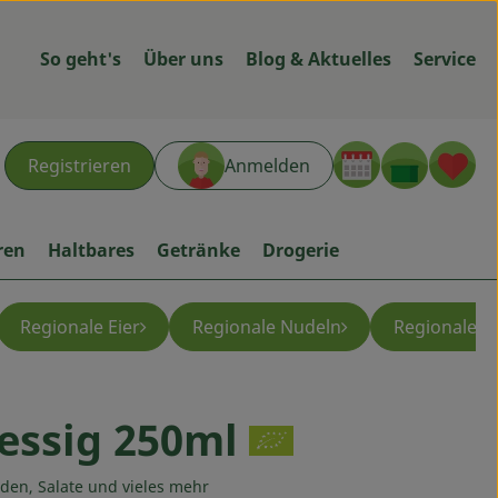
So geht's
Über uns
Blog & Aktuelles
Service
Warenk
L
Registrieren
Anmelden
hen
ren
Haltbares
Getränke
Drogerie
Regionale Eier
Regionale Nudeln
Regionale G
essig 250ml
ügen
den, Salate und vieles mehr