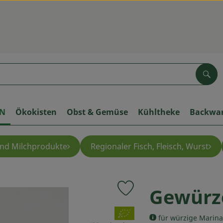
Suc
ON
Ökokisten
Obst & Gemüse
Kühltheke
Backwa
und Milchprodukte
Regionaler Fisch, Fleisch, Wurst
Gewürz
Produkt zu Favouriten hinzuf
, Verband:
für würzige Marina