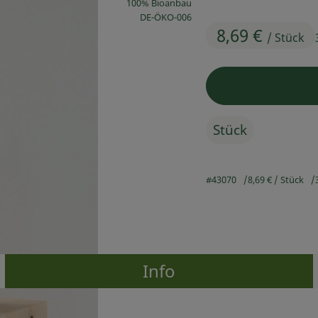
100% Bioanbau
, Kontrollstelle:
DE-ÖKO-006
8,69 €
/ Stück
Stück
#43070
8,69 €
/ Stück
Info