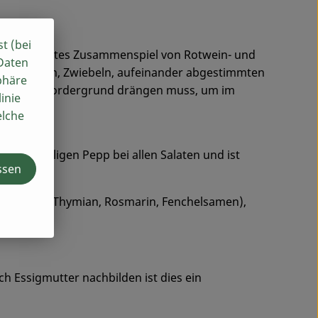
st (bei
ohlkomponiertes Zusammenspiel von Rotwein- und
 Daten
ten Tomaten, Zwiebeln, aufeinander abgestimmten
phäre
cht in den Vordergrund drängen muss, um im
inie
elche
ür einmaligen Pepp bei allen Salaten und ist
ssen
, Oregano, Thymian, Rosmarin, Fenchelsamen),
ch Essigmutter nachbilden ist dies ein