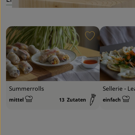
Rezept zu Favour
Summerrolls
Sellerie - L
mittel
13
Zutaten
einfach
Schwierigkeit:
Schwierigkeit