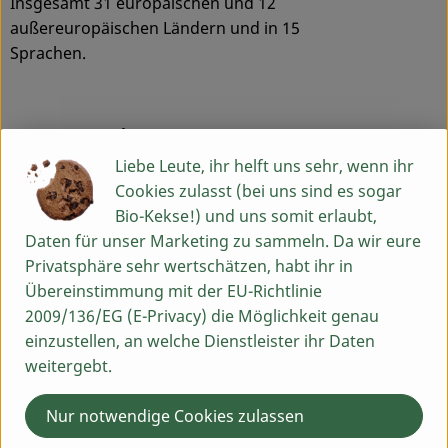
Insgesamt 31 europäischen und 12
außereuropäischen Ländern und in 15
Sprachen.
Ausgangspunkt
Liebe Leute, ihr helft uns sehr, wenn ihr
SONETT gehört zu den Pionieren
Cookies zulasst (bei uns sind es sogar
ökologischer Wasch-und
Bio-Kekse!) und uns somit erlaubt,
Reinigungsmittel und wurde 1977
Daten für unser Marketing zu sammeln. Da wir eure
gegründet, parallel zu der ganz neu
Privatsphäre sehr wertschätzen, habt ihr in
aufkommenden Naturkostbewegung.
Übereinstimmung mit der EU-Richtlinie
Der ursprüngliche Anstoß für die
2009/136/EG (E-Privacy) die Möglichkeit genau
Entwicklung der SONETT Wasch- und
einzustellen, an welche Dienstleister ihr Daten
Reinigungsmittel geht jedoch noch
weitergebt.
weiter zurück, nämlich auf
Wasserforschungen, die der
Nur notwendige Cookies zulassen
anthroposophische