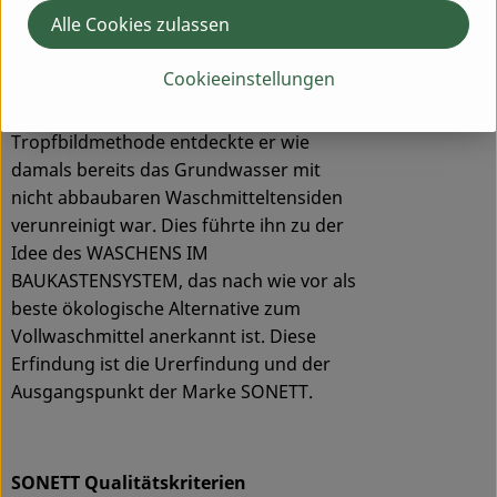
Naturwissenschaftler Johannes Schnorr
Alle Cookies zulassen
am Institut für
Strömungswissenschaften in
Cookieeinstellungen
Herrischried Ender der 60ger Jahre
durchführte. Mit Hilfe der
Tropfbildmethode entdeckte er wie
damals bereits das Grundwasser mit
nicht abbaubaren Waschmitteltensiden
verunreinigt war. Dies führte ihn zu der
Idee des WASCHENS IM
BAUKASTENSYSTEM, das nach wie vor als
beste ökologische Alternative zum
Vollwaschmittel anerkannt ist. Diese
Erfindung ist die Urerfindung und der
Ausgangspunkt der Marke SONETT.
SONETT Qualitätskriterien