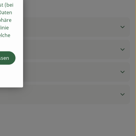
st (bei
 Daten
phäre
inie
elche
ssen