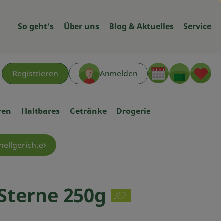
So geht's
Über uns
Blog & Aktuelles
Service
Warenk
L
Registrieren
Anmelden
hen
ren
Haltbares
Getränke
Drogerie
ellgerichte
Sterne 250g
ügen