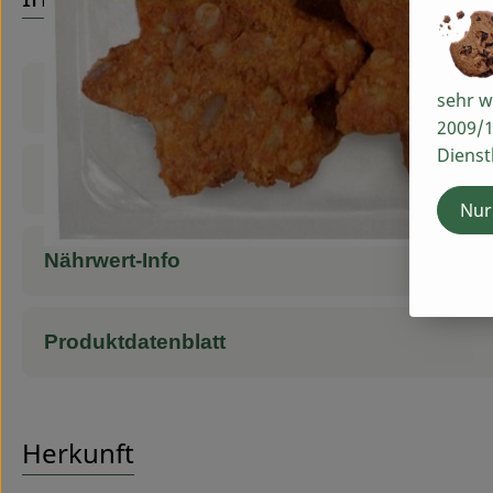
Produktinformationen
sehr w
2009/1
Dienst
Zutaten
Nur
Nährwert-Info
Produktdatenblatt
Herkunft