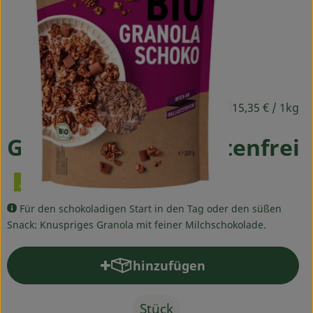
Ökokisten
Obst & Gemüse
Kühltheke
4,99 €
Backwaren
/ Stück
15,35 €
/ 1kg
Haltbares
Granola Schoko glutenfrei
Getränke
Drogerie
Für den schokoladigen Start in den Tag oder den süßen
Snack: Knuspriges Granola mit feiner Milchschokolade.
So geht's
hinzufügen
Produkt zum Warenkorb hinz
Über uns
Stück
Blog & Aktuelles