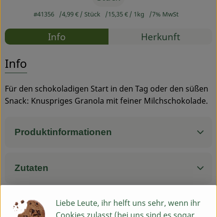
#41356
4,99 €
/ Stück
15,35 €
/ 1kg
7% MwSt
Service
Rezepte
Info
Herkunft
Es wurden
Entdecke passende Rezepte
Info
Für den schokoladigen Start in den Tag oder den süßen
Snack: Knuspriges Granola mit feiner Milchschokolade.
Produktinformationen
Zutaten
Liebe Leute, ihr helft uns sehr, wenn ihr
Nährwert-Info
Cookies zulasst (bei uns sind es sogar