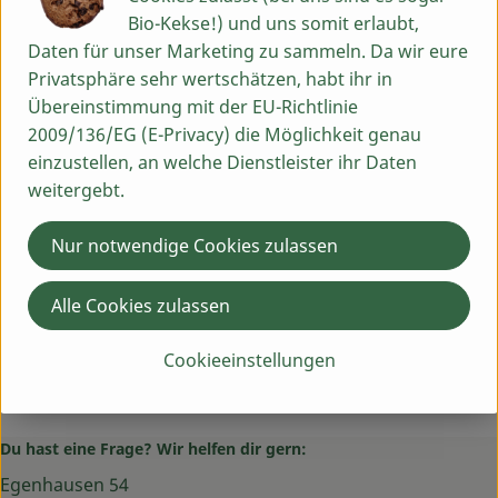
Bio-Kekse!) und uns somit erlaubt,
Daten für unser Marketing zu sammeln. Da wir eure
Produktdatenblatt
Privatsphäre sehr wertschätzen, habt ihr in
Übereinstimmung mit der EU-Richtlinie
2009/136/EG (E-Privacy) die Möglichkeit genau
Herkunft
einzustellen, an welche Dienstleister ihr Daten
weitergebt.
Hersteller: SFH
Nur notwendige Cookies zulassen
Diverse
Alle Cookies zulassen
Schnitzer GLUTENFREIHEIT
Cookieeinstellungen
Du hast eine Frage? Wir helfen dir gern:
Egenhausen 54