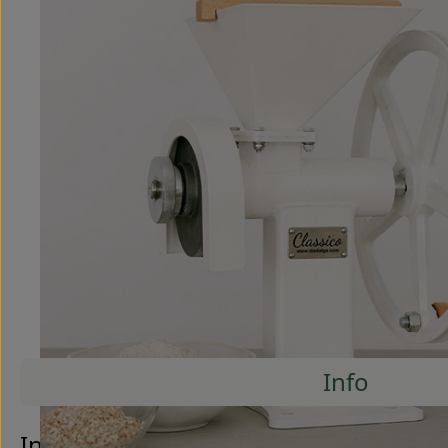
Info
Es wurde
Entdecke passende Rezepte
Info