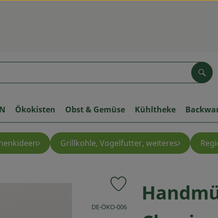
Suc
ON
Ökokisten
Obst & Gemüse
Kühltheke
Backwa
henkideen
Grillkohle, Vogelfutter, weiteres
Regi
Handmü
Produkt zu Favouriten hinzufü
, Kontrollstelle:
DE-ÖKO-006