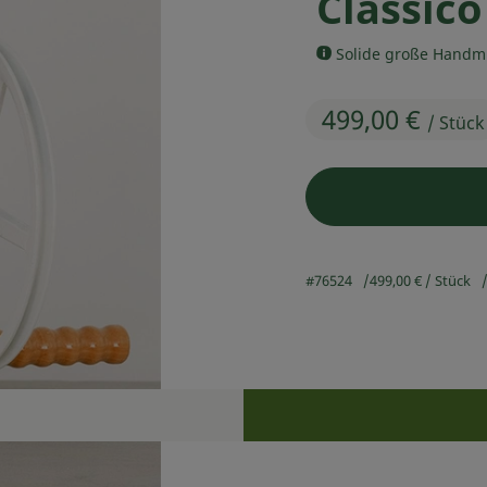
Classico
Solide große Handmü
499,00 €
/ Stück
#76524
499,00 €
/ Stück
Rezepte
n keine passenden Rezepte gefunden.