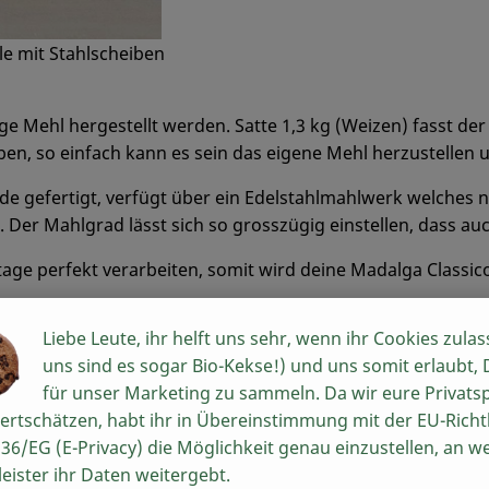
e mit Stahlscheiben
ge Mehl hergestellt werden. Satte 1,3 kg (Weizen) fasst de
eben, so einfach kann es sein das eigene Mehl herzustellen
e gefertigt, verfügt über ein Edelstahlmahlwerk welches n
. Der Mahlgrad lässt sich so grosszügig einstellen, dass a
tage perfekt verarbeiten, somit wird deine Madalga Class
ten, alle Körner und auch Mais. Ebenso geeignet zum Mahle
Liebe Leute, ihr helft uns sehr, wenn ihr Cookies zulas
uns sind es sogar Bio-Kekse!) und uns somit erlaubt,
ustem Metall gefertigt. Hochwertige Fertigung und robust 
für unser Marketing zu sammeln. Da wir eure Privats
ertschätzen, habt ihr in Übereinstimmung mit der EU-Richtl
36/EG (E-Privacy) die Möglichkeit genau einzustellen, an w
ico, sehr einfach, mit bis zu 75U/Min über einen Riemen
leister ihr Daten weitergebt.
etet.