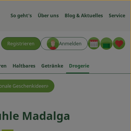
So geht's
Über uns
Blog & Aktuelles
Service
Warenk
L
Registrieren
Anmelden
hen
ren
Haltbares
Getränke
Drogerie
onale Geschenkideen
hle Madalga
gen