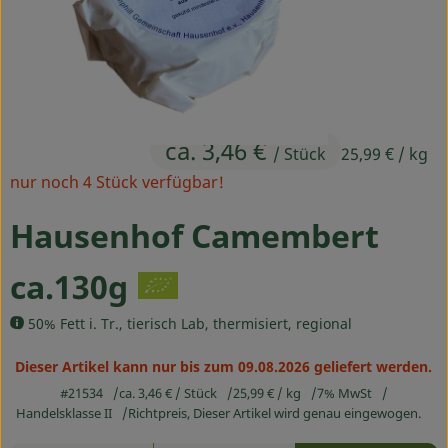
Ökokisten
Obst & Gemüse
Kühltheke
ca. 3,46 €
Backwaren
/ Stück
25,99 €
/ kg
nur noch 4 Stück verfügbar!
Haltbares
Hausenhof Camembert
Getränke
ca.130g
Drogerie
50% Fett i. Tr., tierisch Lab, thermisiert, regional
So geht's
Dieser Artikel kann nur bis zum 09.08.2026 geliefert werden.
#21534
ca. 3,46 €
/ Stück
25,99 €
/ kg
7% MwSt
Über uns
Handelsklasse II
Richtpreis,
Dieser Artikel wird genau eingewogen.
Blog & Aktuelles