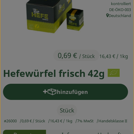
kontrolliert
Ökokisten
, Kontrollstelle
DE-ÖKO-003
Deutschland
Obst & Gemüse
, Herkunft:
Kühltheke
Backwaren
0,69 €
/ Stück
16,43 €
/ 1kg
Haltbares
Hefewürfel frisch 42g
Getränke
Drogerie
hinzufügen
Produkt zum Warenkorb hinz
So geht's
Stück
Über uns
#26000
0,69 €
/ Stück
16,43 €
/ 1kg
7% MwSt
Handelsklasse II
Blog & Aktuelles