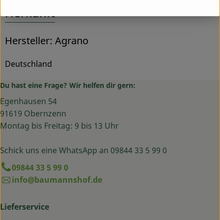
Herkunft
Hersteller: Agrano
Deutschland
Du hast eine Frage? Wir helfen dir gern:
Egenhausen 54
91619 Obernzenn
Montag bis Freitag: 9 bis 13 Uhr
Schick uns eine WhatsApp an 09844 33 5 99 0
09844 33 5 99 0
info@baumannshof.de
Lieferservice