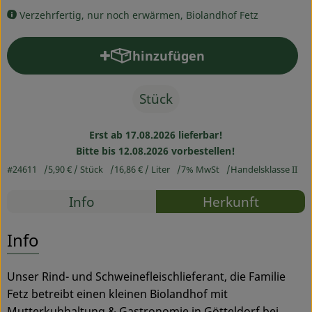
Verzehrfertig, nur noch erwärmen, Biolandhof Fetz
Service
hinzufügen
Produkt zum Warenkorb hinz
Stück
Erst ab 17.08.2026 lieferbar!
Bitte bis 12.08.2026 vorbestellen!
#24611
5,90 €
/ Stück
16,86 €
/ Liter
7% MwSt
Handelsklasse II
Rezepte
Info
Herkunft
Es wurden
Entdecke passende Rezepte
Info
Unser Rind- und Schweinefleischlieferant, die Familie
Fetz betreibt einen kleinen Biolandhof mit
Mutterkuhhaltung & Gastronomie in Götteldorf bei