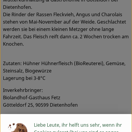
Dietenhofen.
Die Rinder der Rassen Fleckvieh, Angus und Charolais
stehen von Mai-November auf der Weide. Geschlachtet
werden sie bei einem kleinen Metzger ohne lange
Fahrzeit. Das Fleisch reift dann ca. 2 Wochen trocken am
Knochen.
Zutaten: Hühner Hühnerfleisch (BioReuterei), Gemüse,
Steinsalz, Biogewürze
Lagerung bei 3-8°C
Inverkehrbringer:
Biolandhof-Gasthaus Fetz
Götteldorf 25, 90599 Dietenhofen
Produktinformationen
Liebe Leute, ihr helft uns sehr, wenn ihr