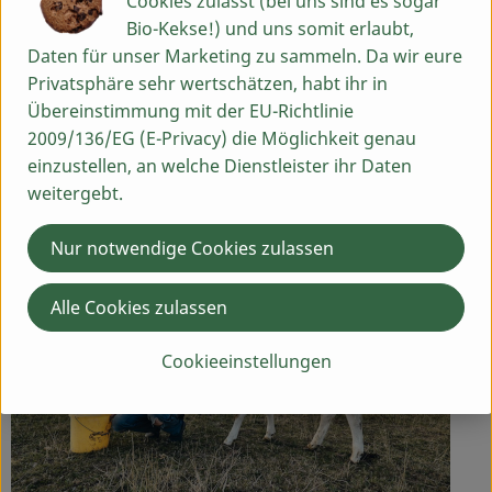
Cookies zulasst (bei uns sind es sogar
Bio-Kekse!) und uns somit erlaubt,
Daten für unser Marketing zu sammeln. Da wir eure
Herkunft
Privatsphäre sehr wertschätzen, habt ihr in
Übereinstimmung mit der EU-Richtlinie
2009/136/EG (E-Privacy) die Möglichkeit genau
Hersteller: Biolandhof Fetz
einzustellen, an welche Dienstleister ihr Daten
weitergebt.
90599 Götteldorf, Dietenhofen
Nur notwendige Cookies zulassen
Alle Cookies zulassen
Cookieeinstellungen