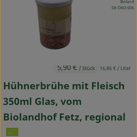
Bioland
Ökokisten
, Kontrollstelle
DE-ÖKO-006
Obst & Gemüse
Kühltheke
Backwaren
Haltbares
5,90 €
/ Stück
16,86 €
/ Liter
Getränke
Hühnerbrühe mit Fleisch
Drogerie
350ml Glas, vom
So geht's
Biolandhof Fetz, regional
Über uns
Blog & Aktuelles