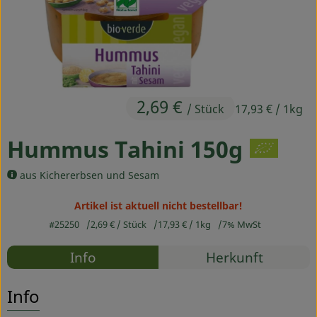
Ökokisten
Obst & Gemüse
Kühltheke
2,69 €
Backwaren
/ Stück
17,93 €
/ 1kg
Haltbares
Hummus Tahini 150g
Getränke
aus Kichererbsen und Sesam
Drogerie
Artikel ist aktuell nicht bestellbar!
#25250
2,69 €
/ Stück
17,93 €
/ 1kg
7% MwSt
Rezepte
So geht's
Info
Herkunft
Es wurden
Entdecke passende Rezepte
Über uns
Info
Blog & Aktuelles