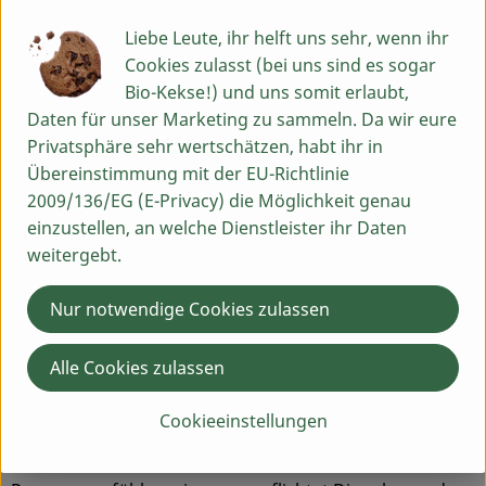
Lieferant:innen sind längst Freund:innen geworden.
Seit 1986 setzten wir uns als Bio-Pionier für beste Bio-
Liebe Leute, ihr helft uns sehr, wenn ihr
Feinkost und nachhaltige Feinkostspezialitäten ein.
Cookies zulasst (bei uns sind es sogar
Gegründet 1983, fiel schon drei Jahre später eine
Bio-Kekse!) und uns somit erlaubt,
Entscheidung, die maßgeblichen Einfluss auf die weitere
Daten für unser Marketing zu sammeln. Da wir eure
Firmenhistorie nehmen sollte: 1986 entschieden wir uns
Privatsphäre sehr wertschätzen, habt ihr in
für beste Qualität, ausschließlich in Bio – ein erster
Übereinstimmung mit der EU-Richtlinie
Meilenstein. 1990 gelang uns hierzu die vollständige
2009/136/EG (E-Privacy) die Möglichkeit genau
Umsetzung. Wir stellten das gesamte Sortiment auf
einzustellen, an welche Dienstleister ihr Daten
100% Bio-Qualität um. Bio ist für uns nicht nur ein
weitergebt.
Trend, sondern eine Lebenseinstellung, die uns bis
heute begleitet – die wir bis heute leben.
Nur notwendige Cookies zulassen
Unser Anspruch ist es, beste Rohstoffe und höchste
Alle Cookies zulassen
Qualität zu vereinen. Ob Lieferant:innen, Kund:innen
oder Mitarbeiter:innen – wir legen größten Wert auf
Cookieeinstellungen
faire und langfristige Partnerschaften, um Existenzen zu
schützen. Auch dem Schutz der Natur und unserer