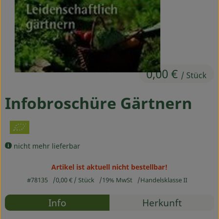
Ökokisten
Obst & Gemüse
Kühltheke
0,00 €
Backwaren
/ Stück
Haltbares
Infobroschüre Gärtnern
Getränke
Drogerie
nicht mehr lieferbar
Artikel ist aktuell nicht bestellbar!
So geht's
#78135
0,00 €
/ Stück
19% MwSt
Handelsklasse II
Über uns
Rezepte
Info
Herkunft
Es wurden
Blog & Aktuelles