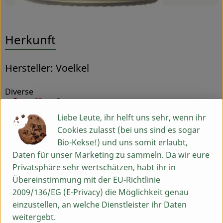
Herkunft
Hersteller: Voelkel
Diverse
Liebe Leute, ihr helft uns sehr, wenn ihr
Voelkel GmbH
Cookies zulasst (bei uns sind es sogar
Bio-Kekse!) und uns somit erlaubt,
D 29478 Höhbeck
Daten für unser Marketing zu sammeln. Da wir eure
In unserer familiengeführten Naturkostsafterei im
Privatsphäre sehr wertschätzen, habt ihr in
Norden Deutschlands machen wir Saft so, dass alle
Übereinstimmung mit der EU-Richtlinie
etwas davon haben: Unsere Kund*innen,
2009/136/EG (E-Privacy) die Möglichkeit genau
Mitarbeiter*innen, Anbaupartner*innen und besonders
einzustellen, an welche Dienstleister ihr Daten
die Natur – und das seit mehr als 85 Jahren. Wie wir das
weitergebt.
machen? Mit 100 % Bio und Demeter und einem fairen