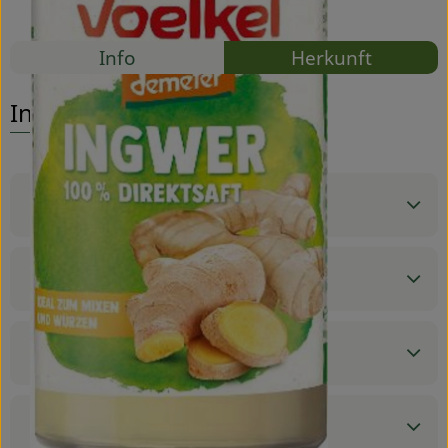
Mehrweg
Service
Rezepte
Info
Herkunft
Es wurden
Entdecke passende Rezepte
Info
Produktinformationen
Zutaten
Nährwert-Info
Produktdatenblatt