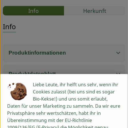
Rezepte
Info
Herkunft
Service
Es wurden
Entdecke passende Rezepte
Info
Produktinformationen
Produktdatenblatt
Liebe Leute, ihr helft uns sehr, wenn ihr
Cookies zulasst (bei uns sind es sogar
Bio-Kekse!) und uns somit erlaubt,
Herkunft
Daten für unser Marketing zu sammeln. Da wir eure
Privatsphäre sehr wertschätzen, habt ihr in
Hersteller: HYDROPHIL
Übereinstimmung mit der EU-Richtlinie
2009/136/EG (E-Privacy) die Möglichkeit genau