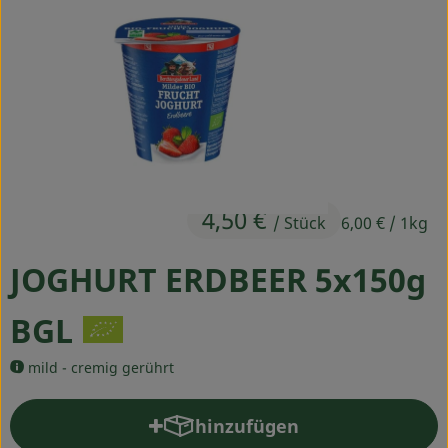
Ökokisten
Obst & Gemüse
Kühltheke
Backwaren
Haltbares
4,50 €
/ Stück
6,00 €
/ 1kg
Getränke
JOGHURT ERDBEER 5x150g
Drogerie
BGL
So geht's
mild - cremig gerührt
Über uns
hinzufügen
Produkt zum Warenkorb hin
Blog & Aktuelles