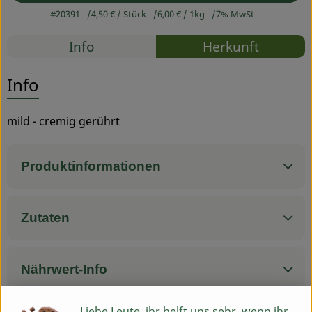
#20391
4,50 €
/ Stück
6,00 €
/ 1kg
7% MwSt
Service
Rezepte
Info
Herkunft
Es wurden
Entdecke passende Rezepte
Info
mild - cremig gerührt
Produktinformationen
Zutaten
Nährwert-Info
Liebe Leute, ihr helft uns sehr, wenn ihr