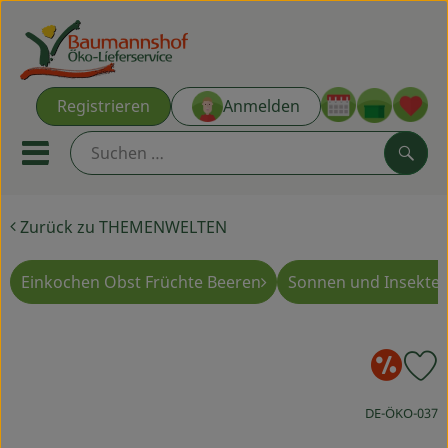
Warenk
Registrieren
Anmelden
Link
Mobiles Menu öffnen oder s
Such
Zurück zu THEMENWELTEN
Ökokisten
Kochkisten
Einkochen Obst Früchte Beeren
Sonnen und Insekte
NEU & ANGEBOT
So
P
THEMENWELTEN
, Kontrollstelle
DE-ÖKO-037
AUS DER REGION