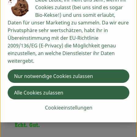
Produktdatenblatt
Cookies zulasst (bei uns sind es sogar
Bio-Kekse!) und uns somit erlaubt,
Daten für unser Marketing zu sammeln. Da wir eure
Privatsphäre sehr wertschätzen, habt ihr in
Herkunft
Übereinstimmung mit der EU-Richtlinie
2009/136/EG (E-Privacy) die Möglichkeit genau
Hersteller: Milchwerke Berchtesgadener Land
einzustellen, an welche Dienstleister ihr Daten
Chiemgau eG
weitergebt.
Nur notwendige Cookies zulassen
Berchtesgadener Land Bio
Alle Cookies zulassen
Cookieeinstellungen